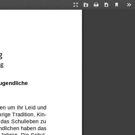
Current
Presentation
Open
Print
Download
Too
View
Mode
g
 g
ugendliche 
en um Ihr Leid und 
ige Tradition, Kin-
das Schulleben zu 
endlichen haben das 
 Jahren. Die Schul-