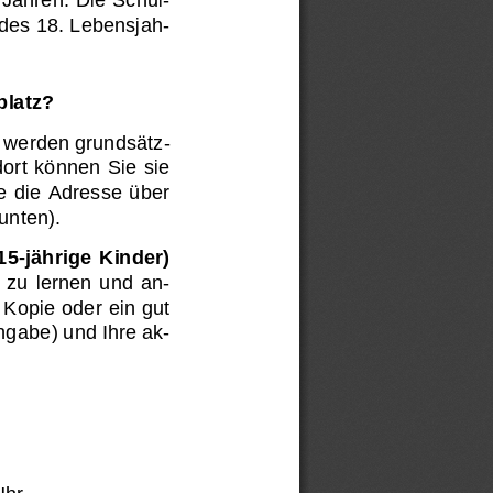
 des 18. Lebensjah-
platz
?
werden 
grundsätz-
rt können Sie sie 
e die Adresse über 
unten).
 15
-
jährige  Kinder)
 zu  lernen  und  an-
 Kopie 
oder ein gut 
angabe
) und Ihre ak-
Uhr