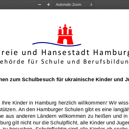
Zoom
Zoom
Out
In
 r e i e   u n d   H a n s e s t a d t   H a m b u r 
e h ö r d e   f ü r   S c h u l e   u n d   B e r u f s b i l d u n
nen zum Schulbesuch für ukrainische Kinder und J
 Ihre Kinder 
in Hamburg
herzlich willkommen
! 
Wir wiss
tützen. 
An den Hamburger Schulen gibt es eine langjähr
he aus anderen Ländern willkommen zu heißen und in 
urg gilt nicht nur die Schulpflic
ht, alle Kinder und Jug
 
zu besuchen. 
Schulpflichtig sind alle Kinder ab sechs