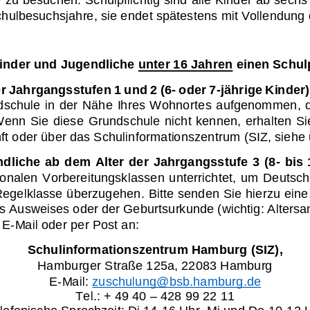
 Schulbesuchsjahre, sie endet spätestens mit Vollendung
inder und Jug
endliche
unter 16 Jahren
einen Schul
er Jahrgangsstufen 1 und 2
(6
-
oder 7
-
jährige Kinder)
dschule in der Nähe Ihres Wohnort
e
s aufgenommen, do
enn Sie diese Grundschule nicht kennen, erhalten Si
t oder über das Schulinformationszentrum (SIZ, siehe 
dliche  ab  dem  Alter  der  Jahrgangsstufe  3  (8
-
bis 
ion
alen  Vorbereitungsklassen  unterrichtet,  um  Deutsch 
 Regelklasse überzugehen.
Bitte senden
Sie hierzu 
eine
s Ausweises oder der Geburtsurkunde (
wichtig: Alters
 E
-
Mail oder per Post an:
Schulinformationszentrum Hamburg
(SIZ),
Hamburger Straße 125a, 22083 Hamburg
E
-
Mail: 
zuschulung@bsb.hamburg.de
Tel.: + 49 40 
–
428 99 22 11
lefonische Sprechzeit: Di 
14
-
16 Uhr, Mi und Do 10
-
12 