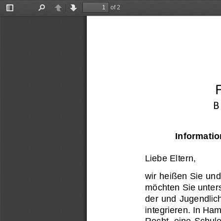
of 2
Toggle
Find
Previous
Next
Sidebar
F
B 
Informatio
Liebe Eltern,
wir heißen Sie und
möchten Sie unters
der und Jugendlic
integrieren. In Hamb
Recht
, eine Schule