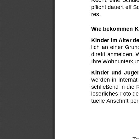
pflicht dauert elf
res.
Wie 
bekommen
K
Kinder im Alter d
lich 
an einer Grun
direkt anmelden
.
W
Ihre Wohnunterkunf
Kinder  und  Jugen
werden  in  internat
schließend in die
leserliches Foto 
de
tuelle A
nschrift per
Te