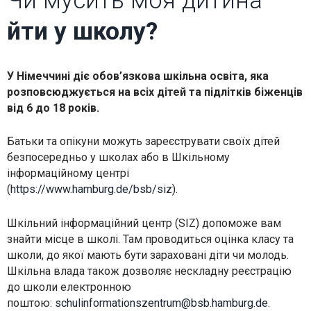
Чи мусить моя дитина
how the
website is
йти у школу?​
used.
Experience
У Німеччині діє обов’язкова шкільна освіта, яка
In order for
розповсюджується на всіх дітей та підлітків біженців
our website
від 6 до 18 років.
to perform
as well as
possible
Батьки та опікуни можуть зареєструвати своїх дітей
during your
visit. If you
безпосередньо у школах або в Шкільному
refuse these
інформаційному центрі
cookies,
some
(
https://www.hamburg.de/bsb/siz
).
functionality
will
disappear
Шкільний інформаційний центр (SIZ) допоможе вам
from the
знайти місце в школі. Там проводиться оцінка класу та
website.
школи, до якої мають бути зараховані діти чи молодь.
Шкільна влада також дозволяє нескладну реєстрацію
до школи електронною
Marketing
By sharing
поштою:
schulinformationszentrum@bsb.hamburg.de
.
your