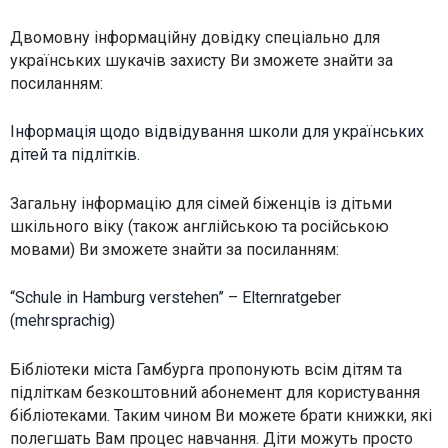
interests and
behavior as
Двомовну інформаційну довідку спеціально для
you visit our
українських шукачів захисту Ви зможете знайти за
site, you
increase the
посиланням:
chance of
seeing
personalized
Інформація щодо відвідування школи для українських
content and
дітей та підлітків
.
offers.
Загальну інформацію для сімей біженців із дітьми
шкільного віку (також англійською та російською
мовами) Ви зможете знайти за посиланням:
“
Schule in Hamburg verstehen” – Elternratgeber
(mehrsprachig)
Бібліотеки міста Гамбурга пропонують всім дітям та
підліткам безкоштовний абонемент для користування
бібліотеками. Таким чином Ви можете брати книжки, які
полегшать Вам процес навчання. Діти можуть просто