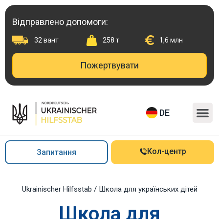
Перейти
до
Відправлено допомоги:
вмісту
32 вант
258 т
1,6 млн
Пожертвувати
M
DE
Кол-центр
Запитання
Ukrainischer Hilfsstab
/
Школа для українських дітей
Школа для