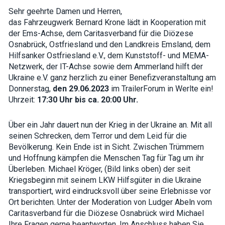
how the
Sehr geehrte Damen und Herren,
website is
used.
das Fahrzeugwerk Bernard Krone lädt in Kooperation mit
der Ems-Achse, dem Caritasverband für die Diözese
Osnabrück, Ostfriesland und den Landkreis Emsland, dem
Experience
Hilfsanker Ostfriesland e.V., dem Kunststoff- und MEMA-
In order for
Netzwerk, der IT-Achse sowie dem Ammerland hilft der
our website
Ukraine e.V. ganz herzlich zu einer Benefizveranstaltung am
to perform
as well as
Donnerstag,
den 29.06.2023
im TrailerForum in Werlte ein!
possible
Uhrzeit:
17:30 Uhr bis ca. 20:00 Uhr.
during your
visit. If you
refuse these
Über ein Jahr dauert nun der Krieg in der Ukraine an. Mit all
cookies,
some
seinen Schrecken, dem Terror und dem Leid für die
functionality
Bevölkerung. Kein Ende ist in Sicht. Zwischen Trümmern
will
und Hoffnung kämpfen die Menschen Tag für Tag um ihr
disappear
from the
Überleben. Michael Kröger, (Bild links oben) der seit
website.
Kriegsbeginn mit seinem LKW Hilfsgüter in die Ukraine
transportiert, wird eindrucksvoll über seine Erlebnisse vor
Ort berichten. Unter der Moderation von Ludger Abeln vom
Marketing
Caritasverband für die Diözese Osnabrück wird Michael
By sharing
your
Ihre Fragen gerne beantworten. Im Anschluss haben Sie