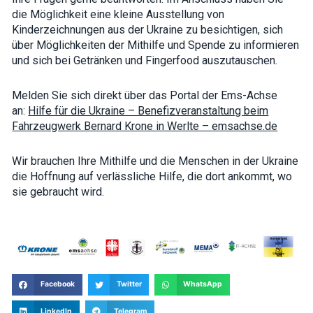
interests and
die Möglichkeit eine kleine Ausstellung von
behavior as
Kinderzeichnungen aus der Ukraine zu besichtigen, sich
you visit our
site, you
über Möglichkeiten der Mithilfe und Spende zu informieren
increase the
und sich bei Getränken und Fingerfood auszutauschen.
chance of
seeing
personalized
Melden Sie sich direkt über das Portal der Ems-Achse
content and
offers.
an:
Hilfe für die Ukraine – Benefizveranstaltung beim
Fahrzeugwerk Bernard Krone in Werlte – emsachse.de
Wir brauchen Ihre Mithilfe und die Menschen in der Ukraine
die Hoffnung auf verlässliche Hilfe, die dort ankommt, wo
sie gebraucht wird.
Facebook
Twitter
WhatsApp
LinkedIn
Telegram