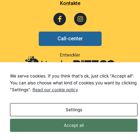
Kontakte
F
I
a
n
c
s
e
t
Call-center
b
a
o
g
o
r
Entwickler
k
a
-
m
f
We serve cookies. If you think that's ok, just click "Accept all".
You can also choose what kind of cookies you want by clicking
"Settings".
Read our cookie policy
Settings
Accept all