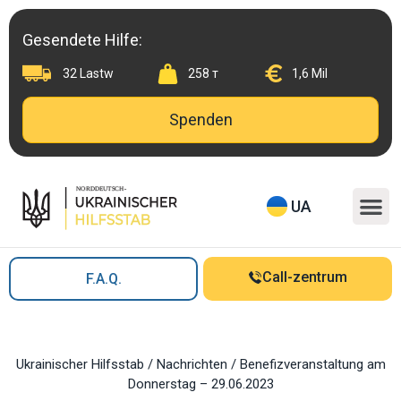
Skip
to
Gesendete Hilfe:
content
32 Lastw
258 т
1,6 Mil
Spenden
M
UA
Call-zentrum
F.A.Q.
Ukrainischer Hilfsstab
/
Nachrichten
/
Benefizveranstaltung am
Donnerstag – 29.06.2023