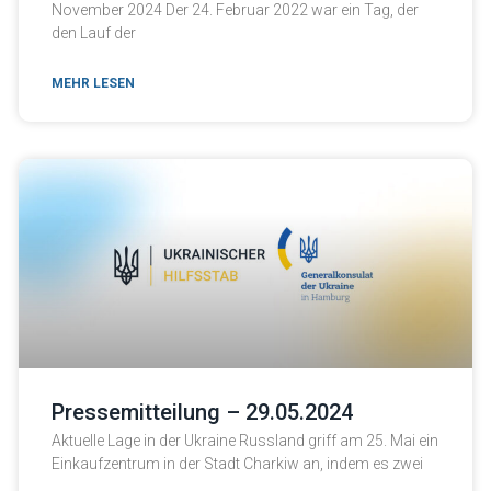
November 2024 Der 24. Februar 2022 war ein Tag, der
interests and
behavior as
den Lauf der
you visit our
site, you
increase the
MEHR LESEN
chance of
seeing
personalized
content and
offers.
Pressemitteilung – 29.05.2024
Aktuelle Lage in der Ukraine Russland griff am 25. Mai ein
Einkaufzentrum in der Stadt Charkiw an, indem es zwei