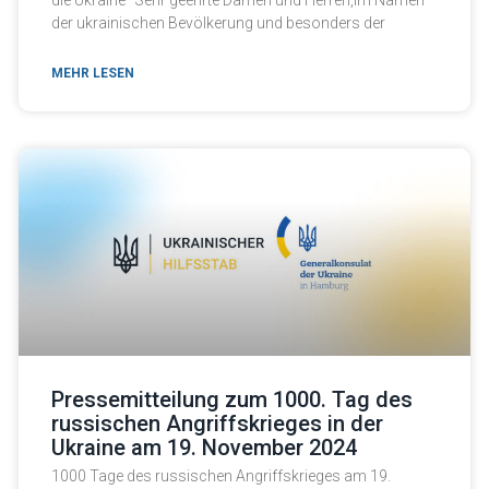
how the
der ukrainischen Bevölkerung und besonders der
website is
used.
MEHR LESEN
Experience
In order for
our website
to perform
as well as
possible
during your
visit. If you
refuse these
cookies,
some
functionality
will
disappear
from the
website.
Pressemitteilung zum 1000. Tag des
russischen Angriffskrieges in der
Ukraine am 19. November 2024
Marketing
By sharing
1000 Tage des russischen Angriffskrieges am 19.
your