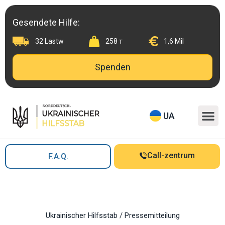
Skip
to
Gesendete Hilfe:
content
32 Lastw
258 т
1,6 Mil
Spenden
M
UA
Call-zentrum
F.A.Q.
Ukrainischer Hilfsstab
/
Pressemitteilung