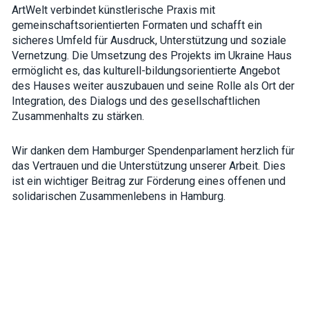
interests and
ArtWelt verbindet künstlerische Praxis mit
behavior as
gemeinschaftsorientierten Formaten und schafft ein
you visit our
sicheres Umfeld für Ausdruck, Unterstützung und soziale
site, you
increase the
Vernetzung. Die Umsetzung des Projekts im Ukraine Haus
chance of
ermöglicht es, das kulturell-bildungsorientierte Angebot
seeing
des Hauses weiter auszubauen und seine Rolle als Ort der
personalized
content and
Integration, des Dialogs und des gesellschaftlichen
offers.
Zusammenhalts zu stärken.
Wir danken dem Hamburger Spendenparlament herzlich für
das Vertrauen und die Unterstützung unserer Arbeit. Dies
ist ein wichtiger Beitrag zur Förderung eines offenen und
solidarischen Zusammenlebens in Hamburg.