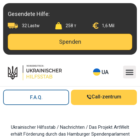
Skip
to
Gesendete Hilfe:
content
32 Lastw
258 т
1,6 Mil
Spenden
M
UA
Call-zentrum
F.A.Q.
Ukrainischer Hilfsstab
/
Nachrichten
/
Das Projekt ArtWelt
erhält Förderung durch das Hamburger Spendenparlament