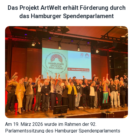
Das Projekt ArtWelt erhält Förderung durch
das Hamburger Spendenparlament
Necessary
These
cookies are
not optional.
They are
needed for
the website
to function.
Statistics
In order for
us to
improve the
website's
functionality
and
Am 19. März 2026 wurde im Rahmen der 92.
structure,
Parlamentssitzung des Hamburger Spendenparlaments
based on