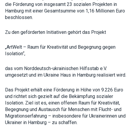
how the
die Förderung von insgesamt 23 sozialen Projekten in
website is
Hamburg mit einer Gesamtsumme von 1,16 Millionen Euro
used.
beschlossen.
Experience
Zu den geförderten Initiativen gehört das Projekt
In order for
our website
to perform
„ArtWelt – Raum für Kreativität und Begegnung gegen
as well as
Isolation“,
possible
during your
visit. If you
das vom Norddeutsch-ukrainischen Hilfsstab e.V.
refuse these
umgesetzt und im Ukraine Haus in Hamburg realisiert wird.
cookies,
some
functionality
will
Das Projekt erhält eine Förderung in Höhe von 9.226 Euro
disappear
und richtet sich gezielt auf die Bekämpfung sozialer
from the
Isolation. Ziel ist es, einen offenen Raum für Kreativität,
website.
Begegnung und Austausch für Menschen mit Flucht- und
Migrationserfahrung – insbesondere für Ukrainerinnen und
Ukrainer in Hamburg – zu schaffen.
Marketing
By sharing
your