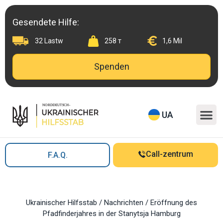
Skip
to
Gesendete Hilfe:
content
32 Lastw
258 т
1,6 Mil
Spenden
M
UA
Call-zentrum
F.A.Q.
Ukrainischer Hilfsstab
/
Nachrichten
/
Eröffnung des
Pfadfinderjahres in der Stanytsja Hamburg