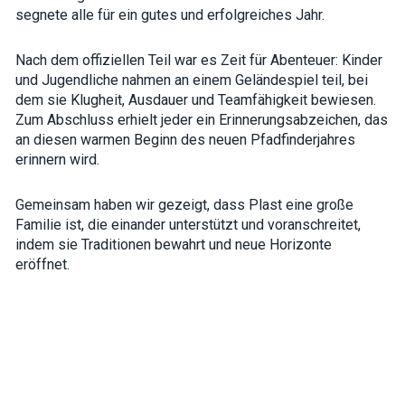
interests and
segnete alle für ein gutes und erfolgreiches Jahr.
behavior as
you visit our
site, you
Nach dem offiziellen Teil war es Zeit für Abenteuer: Kinder
increase the
und Jugendliche nahmen an einem Geländespiel teil, bei
chance of
dem sie Klugheit, Ausdauer und Teamfähigkeit bewiesen.
seeing
personalized
Zum Abschluss erhielt jeder ein Erinnerungsabzeichen, das
content and
an diesen warmen Beginn des neuen Pfadfinderjahres
offers.
erinnern wird.
Gemeinsam haben wir gezeigt, dass Plast eine große
Familie ist, die einander unterstützt und voranschreitet,
indem sie Traditionen bewahrt und neue Horizonte
eröffnet.