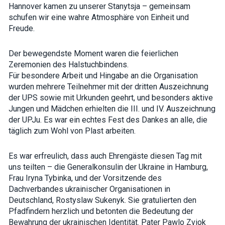
Hannover kamen zu unserer Stanytsja – gemeinsam
how the
website is
schufen wir eine wahre Atmosphäre von Einheit und
used.
Freude.
Der bewegendste Moment waren die feierlichen
Experience
In order for
Zeremonien des Halstuchbindens.
our website
Für besondere Arbeit und Hingabe an die Organisation
to perform
wurden mehrere Teilnehmer mit der dritten Auszeichnung
as well as
possible
der UPS sowie mit Urkunden geehrt, und besonders aktive
during your
Jungen und Mädchen erhielten die III. und IV. Auszeichnung
visit. If you
refuse these
der UPJu. Es war ein echtes Fest des Dankes an alle, die
cookies,
täglich zum Wohl von Plast arbeiten.
some
functionality
will
Es war erfreulich, dass auch Ehrengäste diesen Tag mit
disappear
uns teilten – die Generalkonsulin der Ukraine in Hamburg,
from the
website.
Frau Iryna Tybinka, und der Vorsitzende des
Dachverbandes ukrainischer Organisationen in
Deutschland, Rostyslaw Sukenyk. Sie gratulierten den
Marketing
Pfadfindern herzlich und betonten die Bedeutung der
By sharing
Bewahrung der ukrainischen Identität. Pater Pawlo Zviok
your