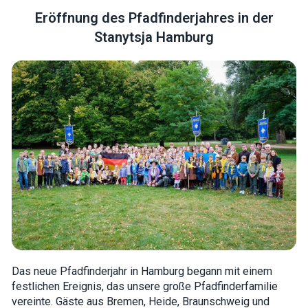
Eröffnung des Pfadfinderjahres in der
Stanytsja Hamburg
Necessary
These
cookies are
not optional.
They are
needed for
the website
to function.
Statistics
In order for
us to
improve the
website's
Das neue Pfadfinderjahr in Hamburg begann mit einem
functionality
and
festlichen Ereignis, das unsere große Pfadfinderfamilie
structure,
vereinte. Gäste aus Bremen, Heide, Braunschweig und
based on