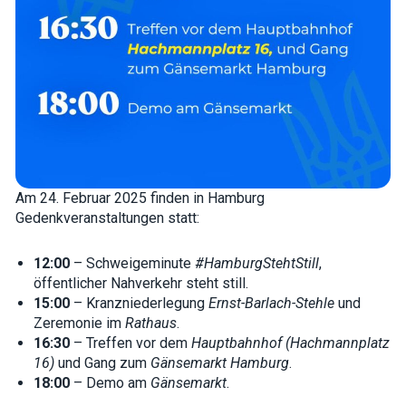
how the
website is
used.
Experience
In order for
our website
to perform
as well as
possible
during your
Am 24. Februar 2025 finden in Hamburg
visit. If you
refuse these
Gedenkveranstaltungen statt:
cookies,
some
functionality
12:00
– Schweigeminute
#HamburgStehtStill
,
will
öffentlicher Nahverkehr steht still.
disappear
from the
15:00
– Kranzniederlegung
Ernst-Barlach-Stehle
und
website.
Zeremonie im
Rathaus
.
16:30
– Treffen vor dem
Hauptbahnhof (Hachmannplatz
16)
und Gang zum
Gänsemarkt Hamburg
.
Marketing
18:00
– Demo am
Gänsemarkt
.
By sharing
your