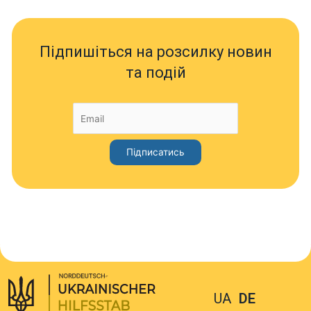
Підпишіться на розсилку новин
та подій
UA
DE