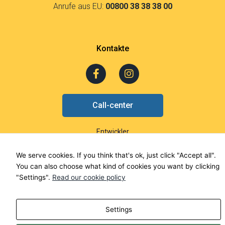
Anrufe aus EU:
00800 38 38 38 00
Kontakte
F
I
a
n
c
s
e
t
Call-center
b
a
o
g
o
r
Entwickler
k
a
-
m
We serve cookies. If you think that's ok, just click "Accept all".
f
You can also choose what kind of cookies you want by clicking
"Settings".
Read our cookie policy
Settings