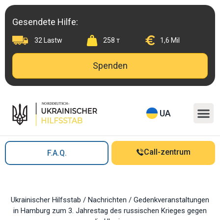
Skip
to
Gesendete Hilfe:
content
32 Lastw
258 т
1,6 Mil
Spenden
M
UA
Call-zentrum
F.A.Q.
Ukrainischer Hilfsstab
/
Nachrichten
/
Gedenkveranstaltungen
in Hamburg zum 3. Jahrestag des russischen Krieges gegen