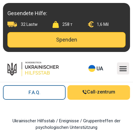
Skip
to
Gesendete Hilfe:
content
32 Lastw
258 т
1,6 Mil
Spenden
M
UA
Call-zentrum
F.A.Q.
Ukrainischer Hilfsstab
/
Ereignisse
/
Gruppentreffen der
psychologischen Unterstützung