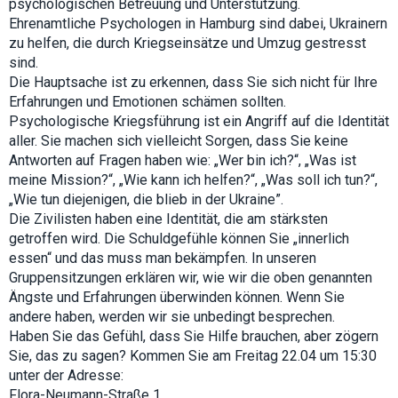
psychologischen Betreuung und Unterstützung.
how the
Ehrenamtliche Psychologen in Hamburg sind dabei, Ukrainern
website is
used.
zu helfen, die durch Kriegseinsätze und Umzug gestresst
sind.
Die Hauptsache ist zu erkennen, dass Sie sich nicht für Ihre
Experience
Erfahrungen und Emotionen schämen sollten.
In order for
Psychologische Kriegsführung ist ein Angriff auf die Identität
our website
to perform
aller. Sie machen sich vielleicht Sorgen, dass Sie keine
as well as
Antworten auf Fragen haben wie: „Wer bin ich?“, „Was ist
possible
meine Mission?“, „Wie kann ich helfen?“, „Was soll ich tun?“,
during your
visit. If you
„Wie tun diejenigen, die blieb in der Ukraine”.
refuse these
Die Zivilisten haben eine Identität, die am stärksten
cookies,
getroffen wird. Die Schuldgefühle können Sie „innerlich
some
functionality
essen“ und das muss man bekämpfen. In unseren
will
Gruppensitzungen erklären wir, wie wir die oben genannten
disappear
from the
Ängste und Erfahrungen überwinden können. Wenn Sie
website.
andere haben, werden wir sie unbedingt besprechen.
Haben Sie das Gefühl, dass Sie Hilfe brauchen, aber zögern
Sie, das zu sagen? Kommen Sie am Freitag 22.04 um 15:30
Marketing
unter der Adresse:
By sharing
Flora-Neumann-Straße 1,
your