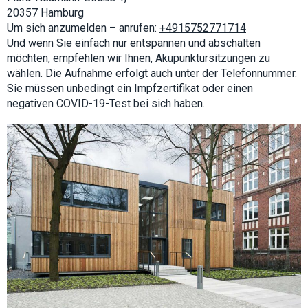
interests and
20357 Hamburg
behavior as
Um sich anzumelden – anrufen:
+4915752771714
you visit our
Und wenn Sie einfach nur entspannen und abschalten
site, you
increase the
möchten, empfehlen wir Ihnen, Akupunktursitzungen zu
chance of
wählen. Die Aufnahme erfolgt auch unter der Telefonnummer.
seeing
personalized
Sie müssen unbedingt ein Impfzertifikat oder einen
content and
negativen COVID-19-Test bei sich haben.
offers.