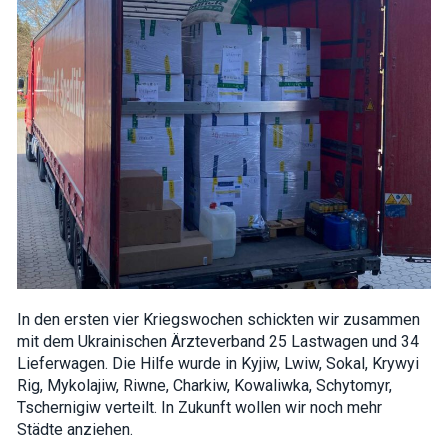
interests and
behavior as
you visit our
site, you
increase the
chance of
seeing
personalized
content and
offers.
In den ersten vier Kriegswochen schickten wir zusammen
mit dem Ukrainischen Ärzteverband 25 Lastwagen und 34
Lieferwagen. Die Hilfe wurde in Kyjiw, Lwiw, Sokal, Krywyi
Rig, Mykolajiw, Riwne, Charkiw, Kowaliwka, Schytomyr,
Tschernigiw verteilt. In Zukunft wollen wir noch mehr
Städte anziehen.