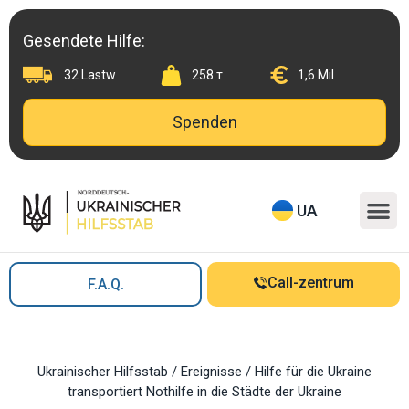
Skip
to
Gesendete Hilfe:
content
32 Lastw
258 т
1,6 Mil
Spenden
M
UA
Call-zentrum
F.A.Q.
Ukrainischer Hilfsstab
/
Ereignisse
/
Hilfe für die Ukraine
transportiert Nothilfe in die Städte der Ukraine