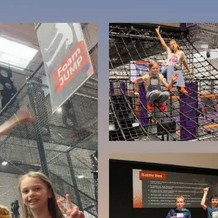
Necessary
These
cookies are
not
optional.
They are
needed for
the website
to function.
Statistics
In order for
us to