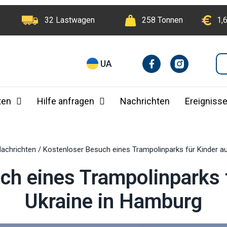
32 Lastwagen
258 Tonnen
1,
F
I
UA
a
n
c
e
b
ten
Hilfe anfragen
Nachrichten
Ereigniss
o
o
k
-
f
achrichten
/
Kostenloser Besuch eines Trampolinparks für Kinder a
ch eines Trampolinparks f
Ukraine in Hamburg