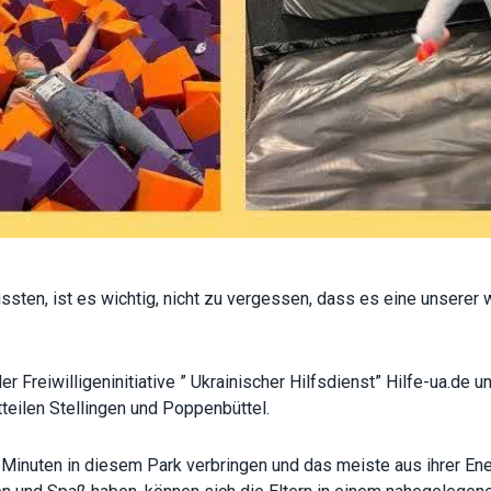
functionality
will
disappear
from the
website.
Marketing
By sharing
your
interests
and
behavior as
you visit our
ssten, ist es wichtig, nicht zu vergessen, dass es eine unserer 
site, you
increase the
chance of
seeing
 Freiwilligeninitiative ”
Ukrainischer Hilfsdienst
” Hilfe-ua.de
personalized
teilen Stellingen und Poppenbüttel.
content and
offers.
Minuten in diesem Park verbringen und das meiste aus ihrer Ener