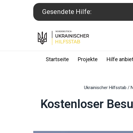
Skip
to
Gesendete Hilfe:
content
Startseite
Projekte
Hilfe anbie
Ukrainischer Hilfsstab
/
N
Kostenloser Besu