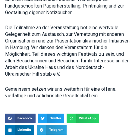
interests and
handgeschöpften Papierherstellung, Printmaking und zur
behavior as
Gestaltung eigener Notizbücher.
you visit our
site, you
increase the
Die Teilnahme an der Veranstaltung bot eine wertvolle
chance of
seeing
Gelegenheit zum Austausch, zur Vernetzung mit anderen
personalized
Organisationen und zur Präsentation ukrainischer Initiativen
content and
in Hamburg. Wir danken den Veranstaltern für die
offers.
Möglichkeit, Teil dieses wichtigen Festivals zu sein, und
allen Besucherinnen und Besuchern für ihr Interesse an der
Arbeit des Ukraine Haus und des Norddeutsch-
Ukrainischer Hilfsstab e.V.
Gemeinsam setzen wir uns weiterhin für eine offene,
vielfältige und solidarische Gesellschaft ein.
Facebook
Twitter
WhatsApp
LinkedIn
Telegram