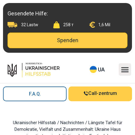
Skip
to
Gesendete Hilfe:
content
32 Lastw
258 т
1,6 Mil
Spenden
M
UA
Call-zentrum
F.A.Q.
Ukrainischer Hilfsstab
/
Nachrichten
/
Längste Tafel für
Demokratie, Vielfalt und Zusammenhalt: Ukraine Haus