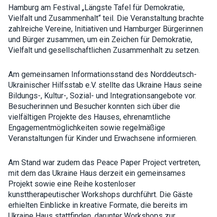
how the
Hamburg am Festival „Längste Tafel für Demokratie,
website is
Vielfalt und Zusammenhalt“ teil. Die Veranstaltung brachte
used.
zahlreiche Vereine, Initiativen und Hamburger Bürgerinnen
und Bürger zusammen, um ein Zeichen für Demokratie,
Vielfalt und gesellschaftlichen Zusammenhalt zu setzen.
Experience
In order for
our website
Am gemeinsamen Informationsstand des Norddeutsch-
to perform
as well as
Ukrainischer Hilfsstab e.V. stellte das Ukraine Haus seine
possible
Bildungs-, Kultur-, Sozial- und Integrationsangebote vor.
during your
Besucherinnen und Besucher konnten sich über die
visit. If you
refuse these
vielfältigen Projekte des Hauses, ehrenamtliche
cookies,
Engagementmöglichkeiten sowie regelmäßige
some
Veranstaltungen für Kinder und Erwachsene informieren.
functionality
will
disappear
from the
Am Stand war zudem das Peace Paper Project vertreten,
website.
mit dem das Ukraine Haus derzeit ein gemeinsames
Projekt sowie eine Reihe kostenloser
kunsttherapeutischer Workshops durchführt. Die Gäste
Marketing
erhielten Einblicke in kreative Formate, die bereits im
By sharing
Ukraine Haus stattfinden, darunter Workshops zur
your