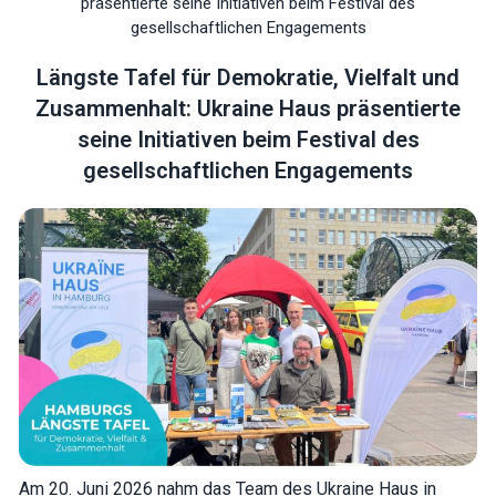
präsentierte seine Initiativen beim Festival des
gesellschaftlichen Engagements
Längste Tafel für Demokratie, Vielfalt und
Zusammenhalt: Ukraine Haus präsentierte
seine Initiativen beim Festival des
Necessary
gesellschaftlichen Engagements
These
cookies are
not optional.
They are
needed for
the website
to function.
Statistics
In order for
us to
improve the
website's
functionality
and
structure,
Am 20. Juni 2026 nahm das Team des Ukraine Haus in
based on