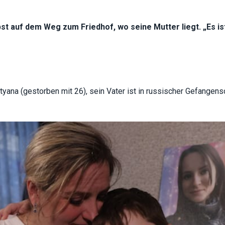
functionality
will
disappear
bst auf dem Weg zum Friedhof, wo seine Mutter liegt. „Es 
from the
website.
Marketing
By sharing
a (gestorben mit 26), sein Vater ist in russischer Gefangensch
your
interests
and
behavior as
you visit our
site, you
increase the
chance of
seeing
personalized
content and
offers.