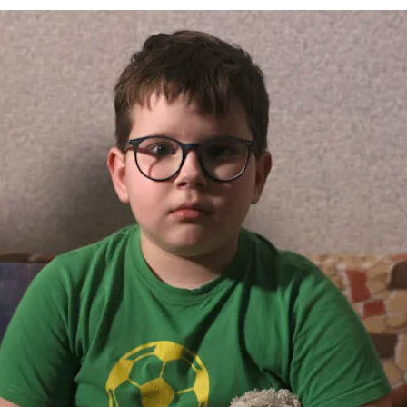
Necessary
These
cookies are
not
optional.
They are
needed for
the website
to function.
Statistics
In order for
us to