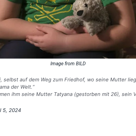
improve the
website's
functionality
and
structure,
based on
how the
website is
used.
Image from
BILD
Experience
In order for
 selbst auf dem Weg zum Friedhof, wo seine Mutter lieg
our website
ama der Welt.“
to perform
as well as
en ihm seine Mutter Tatyana (gestorben mit 26), sein V
possible
during your
l 5, 2024
visit. If you
refuse
these
cookies,
some