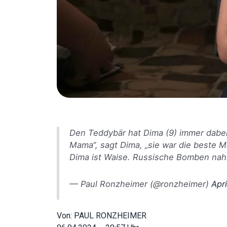
Den Teddybär hat Dima (9) immer dabei,
Mama“, sagt Dima, „sie war die beste M
Dima ist Waise. Russische Bomben nahm
— Paul Ronzheimer (@ronzheimer)
Apri
Von:
PAUL RONZHEIMER