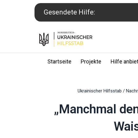
Skip
to
Gesendete Hilfe:
content
Startseite
Projekte
Hilfe anbie
Ukrainischer Hilfsstab
/
Nachr
„Manchmal denk
Wais