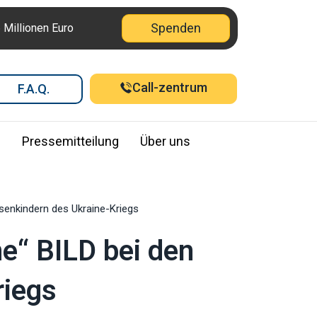
Spenden
6 Millionen Euro
Call-zentrum
F.A.Q.
e
Pressemitteilung
Über uns
enkindern des Ukraine-Kriegs
e“ BILD bei den
riegs