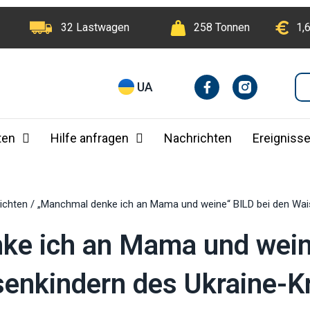
32 Lastwagen
258 Tonnen
1,
F
I
UA
a
n
c
e
b
ten
Hilfe anfragen
Nachrichten
Ereigniss
o
o
k
-
f
ichten
/
„Manchmal denke ich an Mama und weine“ BILD bei den Wais
e ich an Mama und wein
enkindern des Ukraine-K