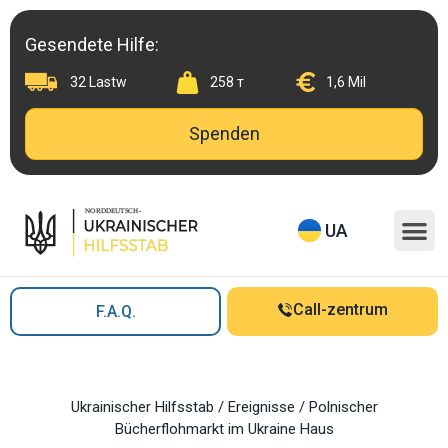
Skip
to
Gesendete Hilfe:
content
32 Lastw
258 т
1,6 Mil
Spenden
M
UA
Call-zentrum
F.A.Q.
Ukrainischer Hilfsstab
/
Ereignisse
/
Polnischer
Bücherflohmarkt im Ukraine Haus