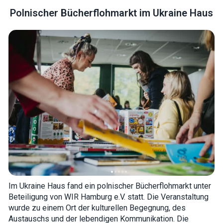
Polnischer Bücherflohmarkt im Ukraine Haus
Necessary
These
cookies are
not optional.
They are
needed for
the website
to function.
Statistics
In order for
us to
improve the
Im Ukraine Haus fand ein polnischer Bücherflohmarkt unter
website's
Beteiligung von WIR Hamburg e.V. statt. Die Veranstaltung
functionality
and
wurde zu einem Ort der kulturellen Begegnung, des
structure,
Austauschs und der lebendigen Kommunikation. Die
based on