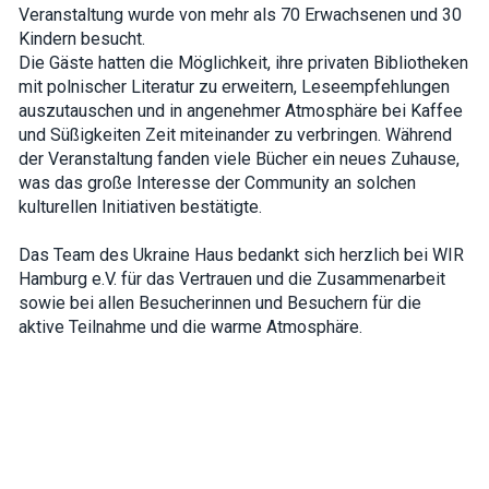
how the
Veranstaltung wurde von mehr als 70 Erwachsenen und 30
website is
Kindern besucht.
used.
Die Gäste hatten die Möglichkeit, ihre privaten Bibliotheken
mit polnischer Literatur zu erweitern, Leseempfehlungen
auszutauschen und in angenehmer Atmosphäre bei Kaffee
Experience
und Süßigkeiten Zeit miteinander zu verbringen. Während
In order for
our website
der Veranstaltung fanden viele Bücher ein neues Zuhause,
to perform
was das große Interesse der Community an solchen
as well as
kulturellen Initiativen bestätigte.
possible
during your
visit. If you
Das Team des Ukraine Haus bedankt sich herzlich bei WIR
refuse these
cookies,
Hamburg e.V. für das Vertrauen und die Zusammenarbeit
some
sowie bei allen Besucherinnen und Besuchern für die
functionality
aktive Teilnahme und die warme Atmosphäre.
will
disappear
from the
website.
Marketing
By sharing
your