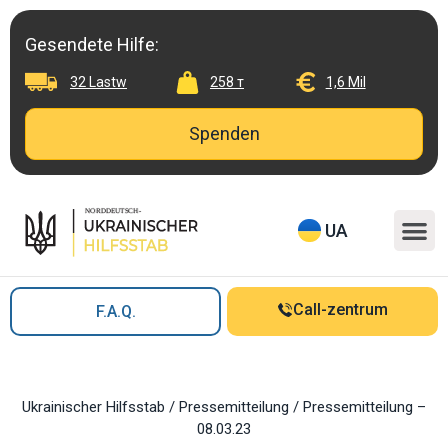
Skip
to
Gesendete Hilfe:
content
32 Lastw
258 т
1,6 Mil
Spenden
M
UA
Call-zentrum
F.A.Q.
Ukrainischer Hilfsstab
/
Pressemitteilung
/
Pressemitteilung –
08.03.23