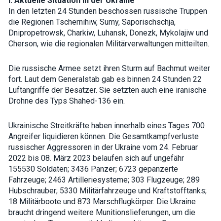
I. Aktuelle Situation in der Ukraine
how the
In den letzten 24 Stunden beschossen russische Truppen
website is
used.
die Regionen Tschernihiw, Sumy, Saporischschja,
Dnipropetrowsk, Charkiw, Luhansk, Donezk, Mykolajiw und
Cherson, wie die regionalen Militärverwaltungen mitteilten.
Experience
In order for
Die russische Armee setzt ihren Sturm auf Bachmut weiter
our website
to perform
fort. Laut dem Generalstab gab es binnen 24 Stunden 22
as well as
Luftangriffe der Besatzer. Sie setzten auch eine iranische
possible
Drohne des Typs Shahed-136 ein.
during your
visit. If you
refuse these
cookies,
Ukrainische Streitkräfte haben innerhalb eines Tages 700
some
Angreifer liquidieren können. Die Gesamtkampfverluste
functionality
russischer Aggressoren in der Ukraine vom 24. Februar
will
disappear
2022 bis 08. März 2023 belaufen sich auf ungefähr
from the
155530 Soldaten; 3436 Panzer; 6723 gepanzerte
website.
Fahrzeuge; 2463 Artilleriesysteme; 303 Flugzeuge; 289
Hubschrauber; 5330 Militärfahrzeuge und Kraftstofftanks;
18 Militärboote und 873 Marschflugkörper. Die Ukraine
Marketing
By sharing
braucht dringend weitere Munitionslieferungen, um die
your