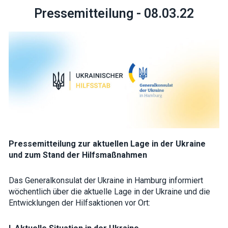
Pressemitteilung - 08.03.22
Necessary
These
cookies are
not optional.
They are
needed for
the website
to function.
Pressemitteilung zur aktuellen Lage in der Ukraine
und zum Stand der Hilfsmaßnahmen
Statistics
In order for
us to
Das Generalkonsulat der Ukraine in Hamburg informiert
improve the
wöchentlich über die aktuelle Lage in der Ukraine und die
website's
functionality
Entwicklungen der Hilfsaktionen vor Ort:
and
structure,
based on