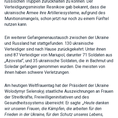
russischen Truppen zurückhalten zu können. Der
interests and
Verteidigungsminister Resnikow gab bekannt, dass die
behavior as
you visit our
ukrainische Armee ihre Artilleriesysteme, aufgrund des
site, you
Munitionsmangels, schon jetzt nur noch zu einem Fünftel
increase the
nutzen kann.
chance of
seeing
personalized
content and
Ein weiterer Gefangenenaustausch zwischen der Ukraine
offers.
und Russland hat stattgefunden. 130 ukrainische
Verteidiger sind nach Hause zurückgekehrt. Unter ihnen
sind 87 Verteidiger von Mariupol, darunter 71 Soldaten aus
„Azovstal“, und 35 ukrainische Soldaten, die in Bachmut und
Soledar gefangen genommen wurden. Die meisten von
ihnen haben schwere Verletzungen.
Am heutigen Weltfrauentag hat der Präsident der Ukraine
Wolodymyr Selenskyj staatliche Auszeichnungen an Frauen
der Streitkräfte, Freiwilligeninitiativen und des
Gesundheitssystems überreicht. Er sagte:
„Heute danken
wir unseren Frauen, die Kämpfen, die arbeiten für den
Frieden in der Ukraine, für den Schutz unseres Lebens,