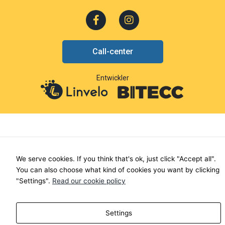
F
I
a
n
c
s
e
t
Call-center
b
a
o
g
o
r
Entwickler
k
a
-
m
f
We serve cookies. If you think that's ok, just click "Accept all".
You can also choose what kind of cookies you want by clicking
"Settings".
Read our cookie policy
Settings