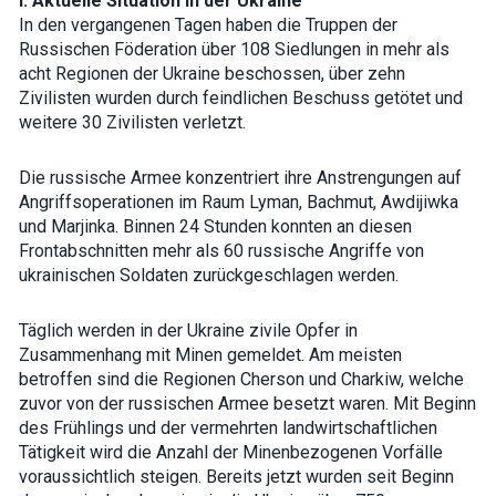
I. Aktuelle Situation in der Ukraine
how the
In den vergangenen Tagen haben die Truppen der
website is
used.
Russischen Föderation über 108 Siedlungen in mehr als
acht Regionen der Ukraine beschossen, über zehn
Zivilisten wurden durch feindlichen Beschuss getötet und
Experience
weitere 30 Zivilisten verletzt.
In order for
our website
to perform
Die russische Armee konzentriert ihre Anstrengungen auf
as well as
Angriffsoperationen im Raum Lyman, Bachmut, Awdijiwka
possible
und Marjinka. Binnen 24 Stunden konnten an diesen
during your
visit. If you
Frontabschnitten mehr als 60 russische Angriffe von
refuse these
ukrainischen Soldaten zurückgeschlagen werden.
cookies,
some
functionality
Täglich werden in der Ukraine zivile Opfer in
will
disappear
Zusammenhang mit Minen gemeldet. Am meisten
from the
betroffen sind die Regionen Cherson und Charkiw, welche
website.
zuvor von der russischen Armee besetzt waren. Mit Beginn
des Frühlings und der vermehrten landwirtschaftlichen
Tätigkeit wird die Anzahl der Minenbezogenen Vorfälle
Marketing
By sharing
voraussichtlich steigen. Bereits jetzt wurden seit Beginn
your