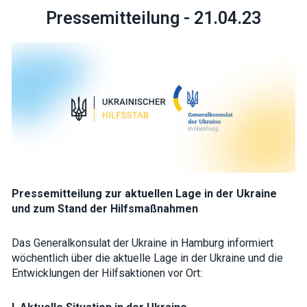
Pressemitteilung - 21.04.23
Necessary
These
cookies are
not optional.
They are
needed for
the website
to function.
Pressemitteilung zur aktuellen Lage in der Ukraine
und zum Stand der Hilfsmaßnahmen
Statistics
In order for
us to
Das Generalkonsulat der Ukraine in Hamburg informiert
improve the
wöchentlich über die aktuelle Lage in der Ukraine und die
website's
functionality
Entwicklungen der Hilfsaktionen vor Ort:
and
structure,
based on