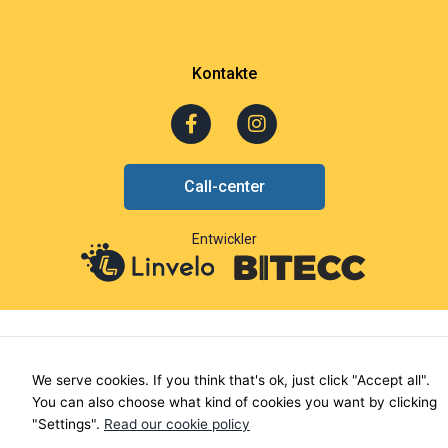
Kontakte
F
I
a
n
c
s
e
t
Call-center
b
a
o
g
o
r
Entwickler
k
a
-
m
f
We serve cookies. If you think that's ok, just click "Accept all".
You can also choose what kind of cookies you want by clicking
"Settings".
Read our cookie policy