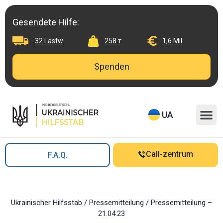
Skip
to
Gesendete Hilfe:
content
32 Lastw
258 т
1,6 Mil
Spenden
M
UA
Call-zentrum
F.A.Q.
Ukrainischer Hilfsstab
/
Pressemitteilung
/
Pressemitteilung –
21.04.23