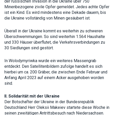
der russischen Invasion in die Ukraine über 750
interests and
Minenbezogene zivile Opfer gemeldet. Jedes achte Opfer
behavior as
you visit our
ist ein Kind. Es wird mindestens eine Dekade dauern, bis
site, you
die Ukraine vollständig von Minen gesäubert ist.
increase the
chance of
seeing
Überall in der Ukraine kommt es weiterhin zu schweren
personalized
content and
Überschwemmungen. So sind weiterhin 1.564 Haushalte
offers.
und 330 Häuser überflutet, die Verkehrsverbindungen zu
30 Siedlungen sind gestört.
In Wolodymyriwka wurde ein weiteres Massengrab
entdeckt. Den Satellitenbildern zufolge handelt es sich
hierbei um ca. 200 Gräber, die zwischen Ende Februar und
Anfang April 2023 auf einem Acker ausgehoben worden
sind.
II. Solidarität mit der Ukraine
Der Botschafter der Ukraine in der Bundesrepublik
Deutschland Herr Oleksii Makeiev startete diese Woche in
seinen zweitätigen Antrittsbesuch nach Niedersachsen.