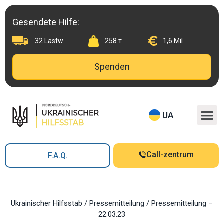
Skip
to
Gesendete Hilfe:
content
32 Lastw
258 т
1,6 Mil
Spenden
M
UA
Call-zentrum
F.A.Q.
Ukrainischer Hilfsstab
/
Pressemitteilung
/
Pressemitteilung –
22.03.23