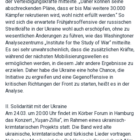
der Verteidigungskräfte mitteilte. „Daher können seine
interests and
abschreckenden Pläne, dass er bis Mai weitere 30.000
behavior as
you visit our
Kämpfer rekrutieren wird, wohl nicht erfüllt werden.“ So
site, you
wird sich die erwartete Frühjahrsoffensive der russischen
increase the
Streitkräfte in der Ukraine wohl auch erschöpfen, ohne zu
chance of
seeing
wesentlichen Änderungen zu führen, wie das Washingtoner
personalized
Analysezentrums „Institute for the Study of War“ mitteilte.
content and
offers.
Es sei sehr unwahrscheinlich, dass die zusätzlichen Kräfte,
während der nächsten Mobilisierungswellen es
ermöglichen werden, in diesem Jahr andere Ergebnisse zu
erzielen. Daher habe die Ukraine eine hohe Chance, die
Initiative zu ergreifen und eine Gegenoffensive in
kritischen Richtungen der Front zu starten, heißt es in der
Analyse.
II. Solidarität mit der Ukraine
Am 24.03. um 20:00 Uhr findet im Körber Forum in Hamburg
das Konzert
„Yuşan-Zillia“
, im Rahmen eines ukrainisch-
krimtatarischen Projekts statt. Die Band wird alte
ukrainische, krimtatarische und türkische Lieder vortragen.