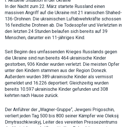
I. Aktuelle Situation in der Ukraine
how the
In der Nacht zum 22. März startete Russland einen
website is
used.
massiven Angriff auf die Ukraine mit 21 iranischen Shahed-
136-Drohnen. Die ukrainischen Luftabwehrkräfte schossen
16 feindliche Drohnen ab. Die Todesopfer und Verletzten in
Experience
den letzten 24 Stunden belaufen sich bereits auf 39
In order for
Menschen, darunter ein 11-jähriges Kind.
our website
to perform
as well as
Seit Beginn des umfassenden Krieges Russlands gegen
possible
die Ukraine sind nun bereits 464 ukrainische Kinder
during your
visit. If you
gestorben, 936 Kinder wurden verletzt. Die meisten Opfer
refuse these
unter den Kindern stammen aus der Region Donezk.
cookies,
some
Außerdem wurden 389 ukrainische Kinder als vermisst
functionality
gemeldet und 16.226 deportiert. Gleichzeitig wurden
will
bereits 10.597 ukrainische Kinder gefunden und 308
disappear
from the
kehrten nach Hause zurück.
website.
Der Anführer der „Wagner-Gruppe“, Jewgeni Prigoschin,
verliert jeden Tag 500 bis 800 seiner Kämpfer wie Oleksij
Marketing
By sharing
Dmytraschkiwskyj, Leiter des vereinten Pressezentrums
your