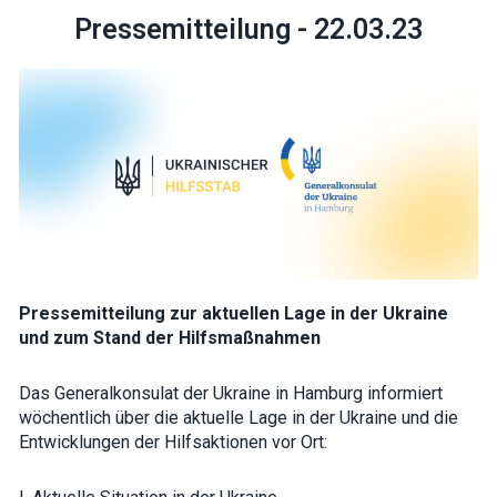
Pressemitteilung - 22.03.23
Necessary
These
cookies are
not optional.
They are
needed for
the website
to function.
Pressemitteilung zur aktuellen Lage in der Ukraine
und zum Stand der Hilfsmaßnahmen
Statistics
In order for
us to
Das Generalkonsulat der Ukraine in Hamburg informiert
improve the
wöchentlich über die aktuelle Lage in der Ukraine und die
website's
functionality
Entwicklungen der Hilfsaktionen vor Ort:
and
structure,
based on