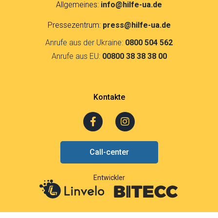
Allgemeines:
info@hilfe-ua.de
Pressezentrum:
press@hilfe-ua.de
Anrufe aus der Ukraine:
0800 504 562
Anrufe aus EU:
00800 38 38 38 00
Kontakte
F
I
a
n
c
s
e
t
Call-center
b
a
o
g
o
r
Entwickler
k
a
-
m
f