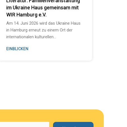
Literatur: Familienveranstaltung
Tafe
im Ukraine Haus gemeinsam mit
Hambur
WIR Hamburg e.V.
Vielfa
ab 12 
Am 14. Juni 2026 wird das Ukraine Haus
Rathau
in Hamburg erneut zu einem Ort der
internationalen kulturellen...
EINBLICKEN
EINBL