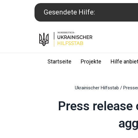
Skip
to
Gesendete Hilfe:
content
Startseite
Projekte
Hilfe anbie
Ukrainischer Hilfsstab
/
Presse
Press release 
agg