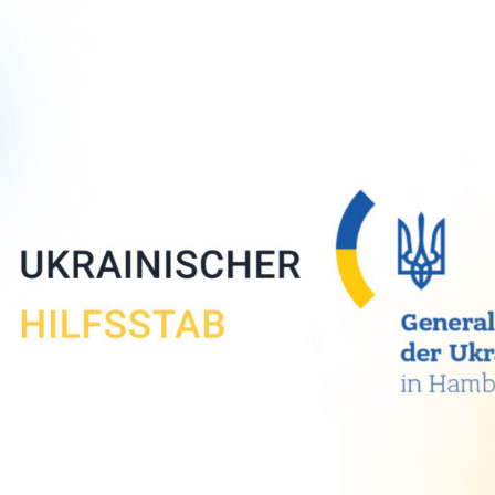
Necessary
These
cookies are
not
optional.
They are
needed for
the website
to function.
Statistics
In order for
us to