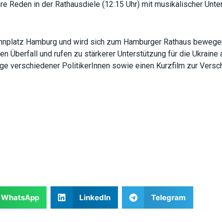
re Reden in der Rathausdiele (12:15 Uhr) mit musikalischer Unte
functionality
will
disappear
from the
nplatz Hamburg und wird sich zum Hamburger Rathaus bewegen.
website.
Überfall und rufen zu stärkerer Unterstützung für die Ukraine 
 verschiedener PolitikerInnen sowie einen Kurzfilm zur Versch
Marketing
By sharing
your
interests
and
behavior as
you visit our
site, you
increase the
chance of
seeing
personalized
content and
WhatsApp
LinkedIn
Telegram
offers.