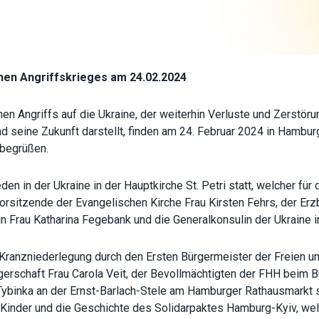
improve the
website's
functionality
and
structure,
based on
hen Angriffskrieges am 24.02.2024
how the
website is
en Angriffs auf die Ukraine, der weiterhin Verluste und Zerstö
used.
d seine Zukunft darstellt, finden am 24. Februar 2024 in Hamburg
 begrüßen.
Experience
In order for
eden in der Ukraine in der Hauptkirche St. Petri statt, welcher für
our website
rsitzende der Evangelischen Kirche Frau Kirsten Fehrs, der Er
to perform
as well as
n Frau Katharina Fegebank und die Generalkonsulin der Ukraine in
possible
during your
e Kranzniederlegung durch den Ersten Bürgermeister der Freien 
visit. If you
refuse
gerschaft Frau Carola Veit, der Bevollmächtigten der FHH beim B
these
 Tybinka an der Ernst-Barlach-Stele am Hamburger Rathausmarkt 
cookies,
 Kinder und die Geschichte des Solidarpaktes Hamburg-Kyiv, we
some