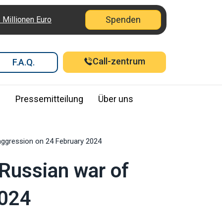
Spenden
6 Millionen Euro
Call-zentrum
F.A.Q.
e
Pressemitteilung
Über uns
 aggression on 24 February 2024
 Russian war of
2024