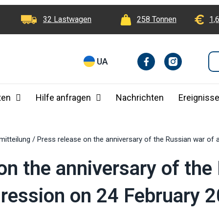
32 Lastwagen
258 Tonnen
1,
F
I
UA
a
n
c
e
b
ten
Hilfe anfragen
Nachrichten
Ereigniss
o
o
k
-
f
mitteilung
/
Press release on the anniversary of the Russian war of
on the anniversary of the
ression on 24 February 