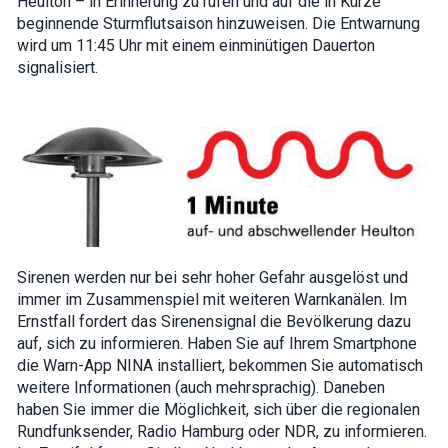
Heulton – in Erinnerung zu rufen und auf die in Kürze
interests and
beginnende Sturmflutsaison hinzuweisen. Die Entwarnung
behavior as
wird um 11:45 Uhr mit einem einminütigen Dauerton
you visit our
site, you
signalisiert.
increase the
chance of
seeing
personalized
content and
offers.
Sirenen werden nur bei sehr hoher Gefahr ausgelöst und
immer im Zusammenspiel mit weiteren Warnkanälen. Im
Ernstfall fordert das Sirenensignal die Bevölkerung dazu
auf, sich zu informieren. Haben Sie auf Ihrem Smartphone
die Warn-App NINA installiert, bekommen Sie automatisch
weitere Informationen (auch mehrsprachig). Daneben
haben Sie immer die Möglichkeit, sich über die regionalen
Rundfunksender, Radio Hamburg oder NDR, zu informieren.