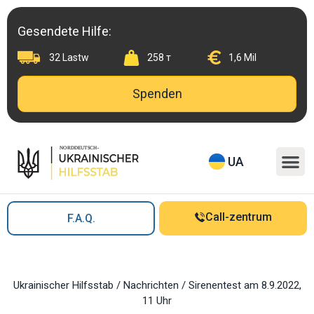
Skip
to
Gesendete Hilfe:
content
32 Lastw
258 т
1,6 Mil
Spenden
M
UA
Call-zentrum
F.A.Q.
Ukrainischer Hilfsstab
/
Nachrichten
/
Sirenentest am 8.9.2022,
11 Uhr