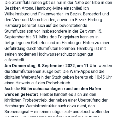
Die Sturmflutsirenen gibt es nur in der Nähe der Elbe in den
how the
website is
Bezirken Altona, Hamburg-Mitte einschließlich
used.
Wilhelmsburg und Finkenwerder, im Bezirk Bergedorf und
den Vier- und Marschlanden, sowie im Bezirk Harburg.
Hamburg bereitet sich auf die bevorstehende
Experience
Sturmflutsaison vor. Insbesondere in der Zeit vom 15.
In order for
September bis 31. März des Folgejahres kann es in
our website
to perform
tiefgelegenen Gebieten und im Hamburger Hafen zu einer
as well as
Gefährdung durch Sturmfluten kommen. Hamburg ist mit
possible
during your
seinen modernen Hochwasserschutzanlagen gut
visit. If you
aufgestellt.
refuse these
Am Donnerstag, 8. September 2022, um 11 Uhr
, werden
cookies,
some
die Sturmflutsirenen ausgelöst. Die Warn-Apps und die
functionality
digitalen Werbetafeln der Stadt geben bereits ab 10:45 Uhr
will
einen Hinweis auf den Probebetrieb.
disappear
from the
Auch die
Böllerschussanlagen rund um den Hafen
website.
werden getestet
. Hierbei handelt es sich um den
jährlichen Probebetrieb, der neben einer Überprüfung der
Hamburger Warninfrastruktur auch dazu dient, das
Marketing
Sirenensignal – ein einminütiger, auf- und abschwellender
By sharing
your