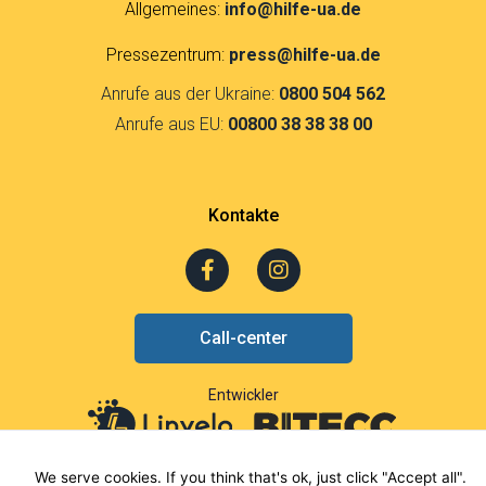
Allgemeines:
info@hilfe-ua.de
Pressezentrum:
press@hilfe-ua.de
Anrufe aus der Ukraine:
0800 504 562
Anrufe aus EU:
00800 38 38 38 00
Kontakte
F
I
a
n
c
s
e
t
Call-center
b
a
o
g
o
r
Entwickler
k
a
-
m
f
We serve cookies. If you think that's ok, just click "Accept all".