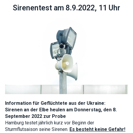
Sirenentest am 8.9.2022, 11 Uhr
Necessary
These
cookies are
not optional.
They are
needed for
the website
to function.
Statistics
In order for
Information für Geflüchtete aus der Ukraine:
us to
improve the
Sirenen an der Elbe heulen am Donnerstag, den 8.
website's
September 2022 zur Probe
functionality
and
Hamburg testet jährlich kurz vor Beginn der
structure,
Sturmflutsaison seine Sirenen.
Es besteht keine Gefahr!
based on