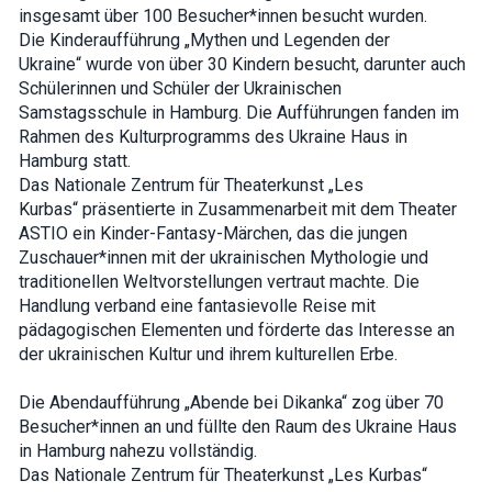
how the
insgesamt über 100 Besucher*innen besucht wurden.
website is
Die Kinderaufführung „Mythen und Legenden der
used.
Ukraine“ wurde von über 30 Kindern besucht, darunter auch
Schülerinnen und Schüler der Ukrainischen
Samstagsschule in Hamburg. Die Aufführungen fanden im
Experience
Rahmen des Kulturprogramms des Ukraine Haus in
In order for
our website
Hamburg statt.
to perform
Das Nationale Zentrum für Theaterkunst „Les
as well as
possible
Kurbas“ präsentierte in Zusammenarbeit mit dem Theater
during your
ASTIO ein Kinder-Fantasy-Märchen, das die jungen
visit. If you
Zuschauer*innen mit der ukrainischen Mythologie und
refuse these
cookies,
traditionellen Weltvorstellungen vertraut machte. Die
some
Handlung verband eine fantasievolle Reise mit
functionality
pädagogischen Elementen und förderte das Interesse an
will
disappear
der ukrainischen Kultur und ihrem kulturellen Erbe.
from the
website.
Die Abendaufführung „Abende bei Dikanka“ zog über 70
Besucher*innen an und füllte den Raum des Ukraine Haus
in Hamburg nahezu vollständig.
Marketing
By sharing
Das Nationale Zentrum für Theaterkunst „Les Kurbas“
your