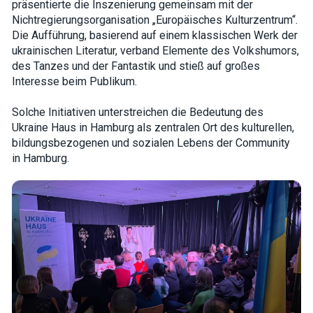
präsentierte die Inszenierung gemeinsam mit der
interests and
Nichtregierungsorganisation „Europäisches Kulturzentrum“.
behavior as
you visit our
Die Aufführung, basierend auf einem klassischen Werk der
site, you
ukrainischen Literatur, verband Elemente des Volkshumors,
increase the
chance of
des Tanzes und der Fantastik und stieß auf großes
seeing
Interesse beim Publikum.
personalized
content and
offers.
Solche Initiativen unterstreichen die Bedeutung des
Ukraine Haus in Hamburg als zentralen Ort des kulturellen,
bildungsbezogenen und sozialen Lebens der Community
in Hamburg.