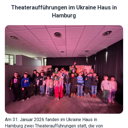
Theateraufführungen im Ukraine Haus in
Hamburg
Necessary
These
cookies are
not optional.
They are
needed for
the website
to function.
Statistics
In order for
us to
improve the
website's
functionality
and
Am 31. Januar 2026 fanden im Ukraine Haus in
structure,
Hamburg zwei Theateraufführungen statt, die von
based on