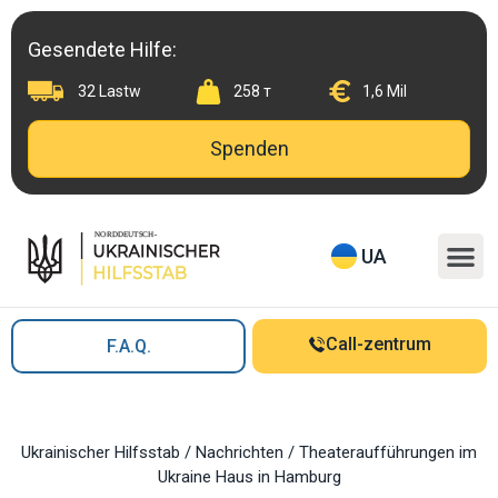
Skip
to
Gesendete Hilfe:
content
32 Lastw
258 т
1,6 Mil
Spenden
M
UA
Call-zentrum
F.A.Q.
Ukrainischer Hilfsstab
/
Nachrichten
/
Theateraufführungen im
Ukraine Haus in Hamburg