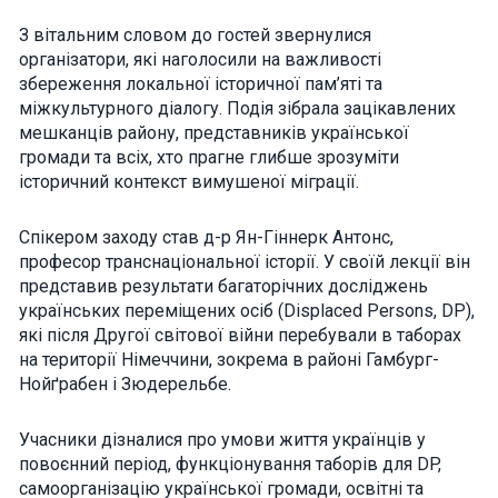
how the
website is
З вітальним словом до гостей звернулися
used.
організатори, які наголосили на важливості
збереження локальної історичної пам’яті та
міжкультурного діалогу. Подія зібрала зацікавлених
Experience
мешканців району, представників української
In order for
громади та всіх, хто прагне глибше зрозуміти
our website
to perform
історичний контекст вимушеної міграції.
as well as
possible
during your
Спікером заходу став д-р Ян-Гіннерк Антонс,
visit. If you
професор транснаціональної історії. У своїй лекції він
refuse these
cookies,
представив результати багаторічних досліджень
some
українських переміщених осіб (Displaced Persons, DP),
functionality
які після Другої світової війни перебували в таборах
will
disappear
на території Німеччини, зокрема в районі Гамбург-
from the
Нойґрабен і Зюдерельбе.
website.
Учасники дізналися про умови життя українців у
Marketing
повоєнний період, функціонування таборів для DP,
By sharing
самоорганізацію української громади, освітні та
your