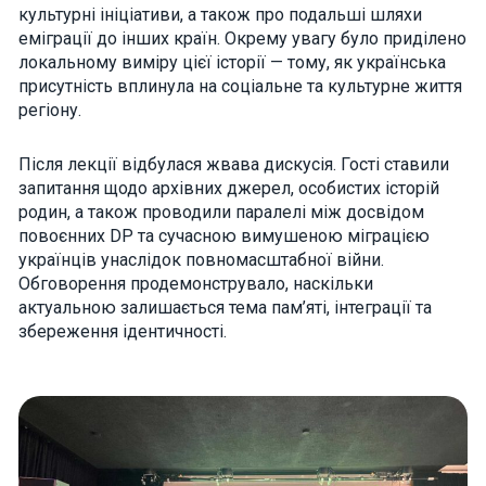
культурні ініціативи, а також про подальші шляхи
interests and
behavior as
еміграції до інших країн. Окрему увагу було приділено
you visit our
локальному виміру цієї історії — тому, як українська
site, you
increase the
присутність вплинула на соціальне та культурне життя
chance of
регіону.
seeing
personalized
content and
Після лекції відбулася жвава дискусія. Гості ставили
offers.
запитання щодо архівних джерел, особистих історій
родин, а також проводили паралелі між досвідом
повоєнних DP та сучасною вимушеною міграцією
українців унаслідок повномасштабної війни.
Обговорення продемонструвало, наскільки
актуальною залишається тема пам’яті, інтеграції та
збереження ідентичності.