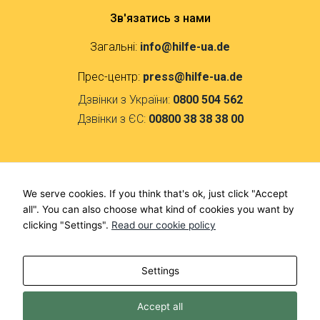
Зв'язатись з нами
Загальні:
info@hilfe-ua.de
Прес-центр:
press@hilfe-ua.de
Дзвінки з України:
0800 504 562
Дзвінки з ЄС:
00800 38 38 38 00
Контакти
We serve cookies. If you think that's ok, just click "Accept
F
I
all". You can also choose what kind of cookies you want by
a
n
clicking "Settings".
Read our cookie policy
c
s
e
t
Кол-центр
b
a
Settings
o
g
o
r
Розробники
k
a
Accept all
-
m