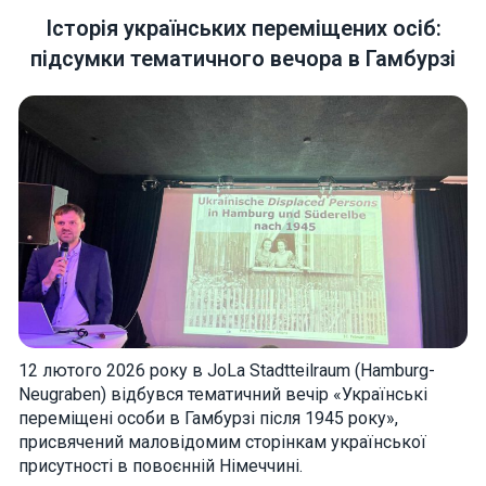
Історія українських переміщених осіб:
підсумки тематичного вечора в Гамбурзі
Necessary
These
cookies are
not optional.
They are
needed for
the website
to function.
Statistics
In order for
12 лютого 2026 року в JoLa Stadtteilraum (Hamburg-
us to
Neugraben) відбувся тематичний вечір «Українські
improve the
website's
переміщені особи в Гамбурзі після 1945 року»,
functionality
присвячений маловідомим сторінкам української
and
structure,
присутності в повоєнній Німеччині.
based on