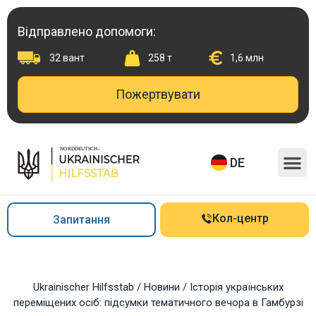
Перейти
до
Відправлено допомоги:
вмісту
32 вант
258 т
1,6 млн
Пожертвувати
M
DE
Кол-центр
Запитання
Ukrainischer Hilfsstab
/
Новини
/
Історія українських
переміщених осіб: підсумки тематичного вечора в Гамбурзі