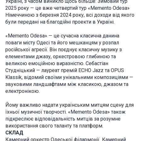
Україні, з часом виникло щось більше: Зимовий тур
interests and
2025 року — це вже четвертий тур «Memento Odesa»
behavior as
you visit our
Німеччиною з березня 2024 року, всі доходи від якого
site, you
були передані на благодійні проекти в Україні.
increase the
chance of
seeing
«Memento Odesa» — це сучасна класична данина
personalized
поваги місту Одесі та його мешканцям у розпал
content and
російської агресії. Він поєднує класичну музику з
offers.
елементами джазу, оркестровою глибиною та
великою емоційною виразністю. Себастіан
Студніцький — лауреат премій ECHO Jazz та OPUS
Klassik, відомий своїми унікальними композиціями —
звуковими ландшафтами між класикою, джазом та
електронікою.
Йому важливо надати українським митцям сцену для
їхньої музичної творчості. «Memento Odesa» також
підкреслює відповідальність митців за розумне
використання свого таланту та платформ.
СКЛАД
Камерний оркестр Одеської філармонії Камерний