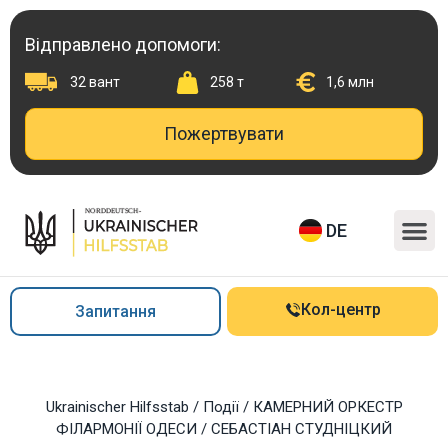
Перейти
до
Відправлено допомоги:
вмісту
32 вант
258 т
1,6 млн
Пожертвувати
M
DE
Кол-центр
Запитання
Ukrainischer Hilfsstab
/
Події
/
КАМЕРНИЙ ОРКЕСТР
ФІЛАРМОНІЇ ОДЕСИ / СЕБАСТІАН СТУДНІЦКИЙ