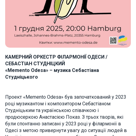
how the
website is
used.
Experience
In order for
our website
to perform
as well as
КАМЕРНИЙ ОРКЕСТР ФІЛАРМОНІЇ ОДЕСИ /
possible
during your
СЕБАСТІАН СТУДНІЦКИЙ
visit. If you
«Memento Odesa» – музика Себастіана
refuse these
cookies,
Студніцького
some
functionality
will
disappear
Проект «Memento Odesa» був започаткований у 2023
from the
році музикантом і композитором Себастіаном
website.
Студніцьким та українською співачкою і
продюсеркою Анастасією Показ. З трьох творів, які
були спонтанно записані у 2023 році у філармонії в
Marketing
Одесі з метою привернути увагу до ситуації людей в
By sharing
your