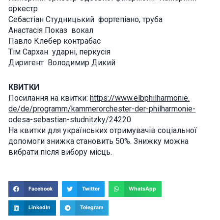
оркестр
Себастіан Студницький фортепіано, труба
Анастасія Показ вокал
Павло Клебер контрабас
Тім Сархан ударні, перкусія
Диригент Володимир Дикий
КВИТКИ
Посилання на квитки:
https://www.elbphilharmonie.
de/de/programm/
kammerorchester-der-
philharmonie-
odesa-sebastian-
studnitzky/24220
На квитки для українських отримувачів соціальної
допомоги знижка становить 50%. Знижку можна
вибрати після вибору місць.
Facebook
Twitter
WhatsApp
LinkedIn
Telegram