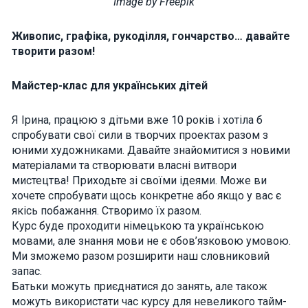
Image by
Freepik
how the
website is
used.
Живопис, графіка, рукоділля, гончарство… давайте
творити разом!
Experience
Майстер-клас для українських дітей
In order for
our website
to perform
as well as
Я Ірина, працюю з дітьми вже 10 років і хотіла б
possible
спробувати свої сили в творчих проектах разом з
during your
юними художниками. Давайте знайомитися з новими
visit. If you
refuse these
матеріалами та створювати власні витвори
cookies,
мистецтва! Приходьте зі своїми ідеями. Може ви
some
хочете спробувати щось конкретне або якщо у вас є
functionality
will
якісь побажання. Створимо їх разом.
disappear
Курс буде проходити німецькою та українською
from the
website.
мовами, але знання мови не є обов’язковою умовою.
Ми зможемо разом розширити наш словниковий
запас.
Marketing
Батьки можуть приєднатися до занять, але також
By sharing
можуть використати час курсу для невеликого тайм-
your