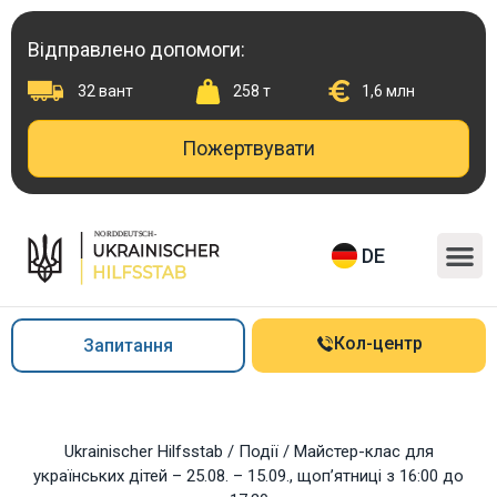
Перейти
до
Відправлено допомоги:
вмісту
32 вант
258 т
1,6 млн
Пожертвувати
M
DE
Кол-центр
Запитання
Ukrainischer Hilfsstab
/
Події
/
Майстер-клас для
українських дітей – 25.08. – 15.09., щоп’ятниці з 16:00 до