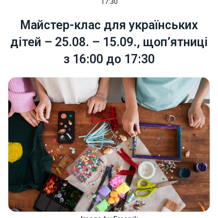
17:30
Майстер-клас для українських
дітей – 25.08. – 15.09., щоп’ятниці
з 16:00 до 17:30
Necessary
These
cookies are
not optional.
They are
needed for
the website
to function.
Statistics
In order for
us to
improve the
website's
functionality
and
structure,
based on