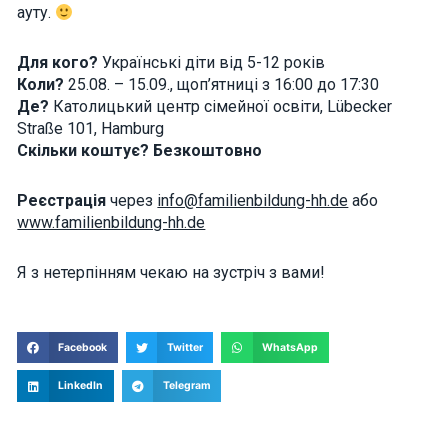
ауту.
interests and
behavior as
you visit our
Для кого?
Українські діти від 5-12 років
site, you
increase the
Коли?
25.08. – 15.09., щоп’ятниці з 16:00 до 17:30
chance of
Де?
Католицький центр сімейної освіти, Lübecker
seeing
personalized
Straße 101, Hamburg
content and
Скільки коштує? Безкоштовно
offers.
Реєстрація
через
info@familienbildung-hh.de
або
www.familienbildung-hh.de
Я з нетерпінням чекаю на зустріч з вами!
Facebook
Twitter
WhatsApp
LinkedIn
Telegram