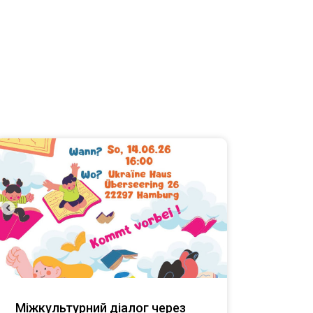
Міжкультурний діалог через
Ми б