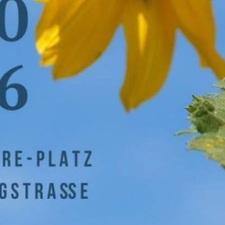
functionality
will
disappear
from the
website.
Marketing
By sharing
your
interests
and
behavior as
you visit our
site, you
increase the
chance of
seeing
personalized
content and
offers.