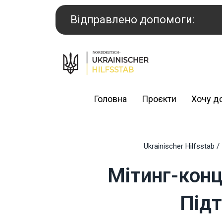
Перейти
до
Відправлено допомоги:
вмісту
Головна
Проєкти
Хочу д
Ukrainischer Hilfsstab
/
Мітинг-конц
Підт