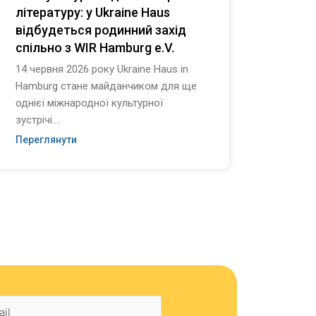
літературу: у Ukraine Haus
стіл
відбудеться родинний захід
площ
спільно з WIR Hamburg e.V.
Найдо
різном
14 червня 2026 року Ukraine Haus in
20 чер
Hamburg стане майданчиком для ще
площі!
однієї міжнародної культурної
зустрічі....
Перег
Переглянути