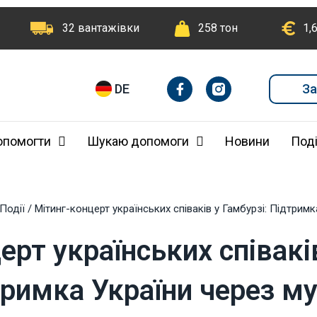
32 вантажівки
258 тон
1,
F
I
За
DE
a
n
c
e
b
опомогти
Шукаю допомоги
Новини
Поді
o
o
k
-
f
Події
/
Мітинг-концерт українських співаків у Гамбурзі: Підтрим
ерт українських співаків
римка України через м