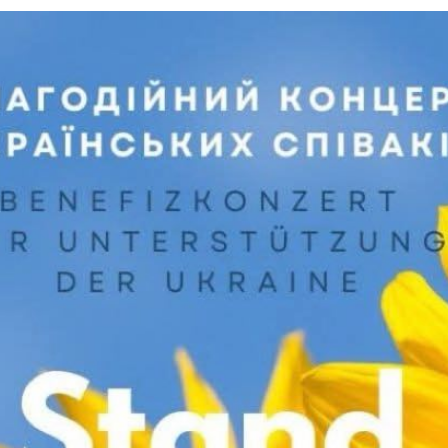
Necessary
These
cookies are
not
optional.
They are
needed for
the website
to function.
Statistics
In order for
us to