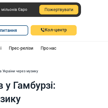
Пожертвувати
6 мільонів Євро
Кол-центр
питання
ї
Прес-релізи
Про нас
ка України через музику
 у Гамбурзі:
узику