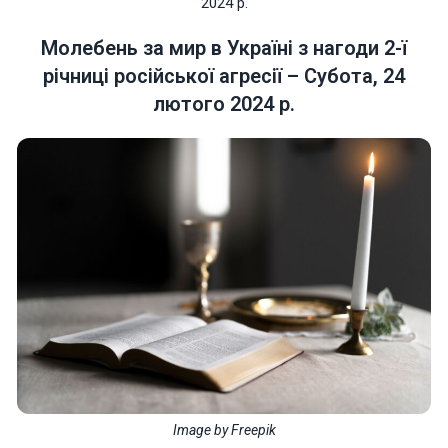
2024 р.
Молебень за мир в Україні з нагоди 2-ї
річниці російської агресії – Субота, 24
лютого 2024 р.
Necessary
These
cookies are
not optional.
They are
needed for
the website
to function.
Statistics
In order for
us to
improve the
website's
functionality
and
structure,
Image by
Freepik
based on