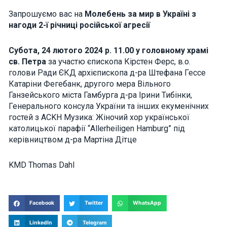
how the
Запрошуємо вас на
Молебень за мир в Україні з
website is
used.
нагоди 2-ї річниці російської агресії
Субота, 24 лютого 2024 р. 11.00 у головному храмі
Experience
св. Петра
за участю єпископа Кірстен Ферс, в.о.
In order for
our website
голови Ради ЄКД архієпископа д-ра Штефана Гессе
to perform
Катаріни Фегебанк, другого мера Вільного
as well as
Ганзейського міста Гамбурга д-ра Ірини Тибінки,
possible
during your
Генерального консула України та інших екуменічних
visit. If you
гостей з ACKH Музика: Жіночий хор української
refuse these
cookies,
католицької парафії “Allerheiligen Hamburg” під
some
керівництвом д-ра Мартіна Дітце
functionality
will
disappear
KMD Thomas Dahl
from the
website.
Facebook
Twitter
WhatsApp
Marketing
By sharing
LinkedIn
Telegram
your