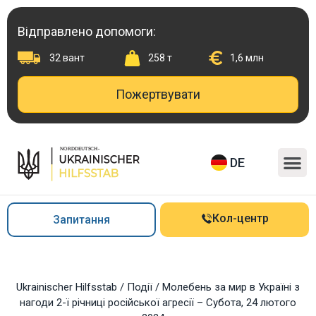
Перейти
до
Відправлено допомоги:
вмісту
32 вант
258 т
1,6 млн
Пожертвувати
M
DE
Кол-центр
Запитання
Ukrainischer Hilfsstab
/
Події
/
Молебень за мир в Україні з
нагоди 2-ї річниці російської агресії – Субота, 24 лютого