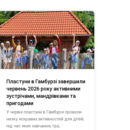
Пластуни в Гамбурзі завершили
Конц
червень 2026 року активними
Гамб
зустрічами, мандрівками та
лока
пригодами
20 че
відбу
У червні пластуни в Гамбурзі провели
конце
низку яскравих активностей для дітей,
війсь
під час яких навчання, гра,...