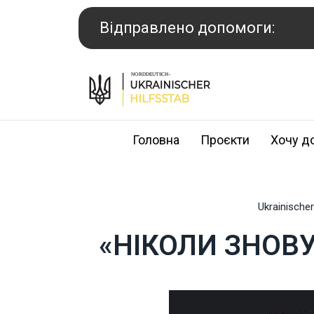
Перейти
до
Відправлено допомоги:
вмісту
Головна
Проєкти
Хочу д
Ukrainischer
«НІКОЛИ ЗНОВУ»