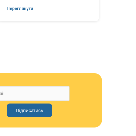
Переглянути
Перег