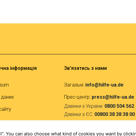
чна інформація
Зв'язатись з нами
ssum
Загальні:
info@hilfe-ua.de
 даних
Прес-центр:
press@hilfe-ua.de
Дзвінки з України:
0800 504 562
сайту
Дзвінки з ЄС:
00800 38 38 38 00
ти
F
I
a
n
 all". You can also choose what kind of cookies you want by clicki