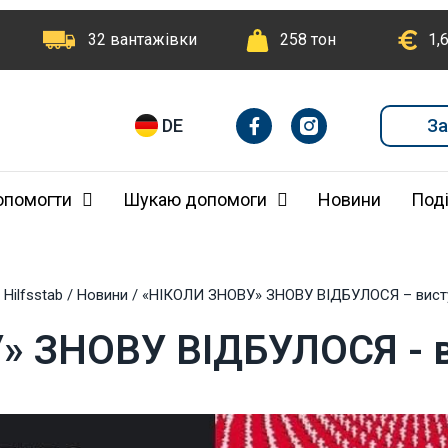
32 вантажівки
258 тон
1,
F
I
За
DE
a
n
c
e
b
опомогти
Шукаю допомоги
Новини
Поді
o
o
k
-
f
 Hilfsstab
/
Новини
/
«НІКОЛИ ЗНОВУ» ЗНОВУ ВІДБУЛОСЯ – висту
 ЗНОВУ ВІДБУЛОСЯ - в