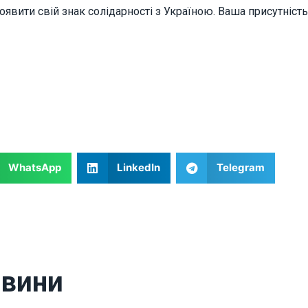
functionality
роявити свій знак солідарності з Україною. Ваша присутніс
will
disappear
from the
website.
Marketing
By sharing
your
interests
and
WhatsApp
LinkedIn
Telegram
behavior as
you visit our
site, you
increase the
chance of
seeing
personalized
content and
овини
offers.