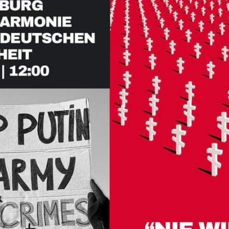
Necessary
These
cookies are
not
optional.
They are
needed for
the website
to function.
Statistics
In order for
us to