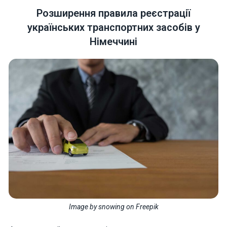
Розширення правила реєстрації
українських транспортних засобів у
Німеччині
Necessary
These
cookies are
not optional.
They are
needed for
the website
to function.
Statistics
In order for
us to
improve the
website's
functionality
Image by snowing on Freepik
and
structure,
based on