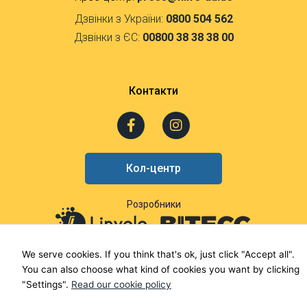
Дзвінки з України:
0800 504 562
Дзвінки з ЄС:
00800 38 38 38 00
Контакти
F
I
a
n
c
s
e
t
Кол-центр
b
a
o
g
o
r
Розробники
k
a
-
m
f
We serve cookies. If you think that's ok, just click "Accept all".
You can also choose what kind of cookies you want by clicking
"Settings".
Read our cookie policy