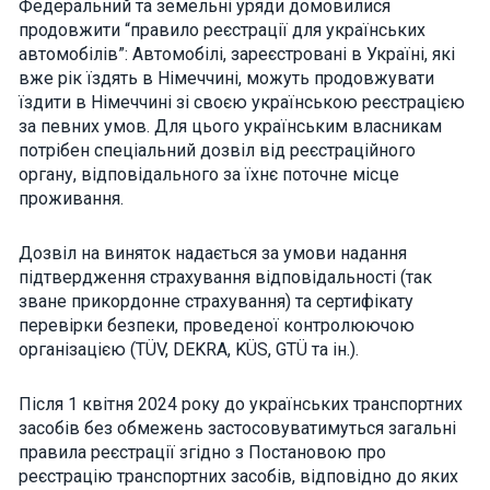
Федеральний та земельні уряди домовилися
how the
продовжити “правило реєстрації для українських
website is
used.
автомобілів”: Автомобілі, зареєстровані в Україні, які
вже рік їздять в Німеччині, можуть продовжувати
їздити в Німеччині зі своєю українською реєстрацією
Experience
за певних умов. Для цього українським власникам
In order for
потрібен спеціальний дозвіл від реєстраційного
our website
to perform
органу, відповідального за їхнє поточне місце
as well as
проживання.
possible
during your
visit. If you
Дозвіл на виняток надається за умови надання
refuse these
cookies,
підтвердження страхування відповідальності (так
some
зване прикордонне страхування) та сертифікату
functionality
перевірки безпеки, проведеної контролюючою
will
disappear
організацією (TÜV, DEKRA, KÜS, GTÜ та ін.).
from the
website.
Після 1 квітня 2024 року до українських транспортних
засобів без обмежень застосовуватимуться загальні
Marketing
правила реєстрації згідно з Постановою про
By sharing
реєстрацію транспортних засобів, відповідно до яких
your