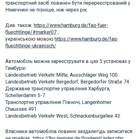
транспортний засіб повинен бути перереєстрований у
interests and
behavior as
Німеччині не пізніше, ніж через рік.
you visit our
site, you
increase the
Див. також:
https://www.hamburg.de/faq-fuer-
chance of
fluechtlinge/#marker07
;
seeing
українською мовою
https://www.hamburg.de/faq-
personalized
content and
fluechtlinge-ukrainisch/
offers.
Автомобіль можна зареєструвати в цих 5 установах у
Гамбурзі:
Landesbetrieb Verkehr Mitte, Ausschläger Weg 100.
Landesbetrieb Verkehr Bergedorf, Bergedorfer Straße 74.
Державне транспортне управління Харбурга,
Schellerdamm 5-7
Транспортне управління Півночі, Langenhorner
Chaussee 491.
Landesbetrieb Verkehr West, Schnackenburgallee 43.
Власники автомобілів повинні заздалегідь записатися
на прийом:
https://lbv-termine.de/frontend/index.php