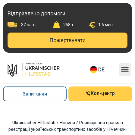
Перейти
до
Відправлено допомоги:
вмісту
32 вант
258 т
1,6 млн
Пожертвувати
M
DE
Кол-центр
Запитання
Ukrainischer Hilfsstab
/
Новини
/
Розширення правила
реєстрації українських транспортних засобів у Німеччині