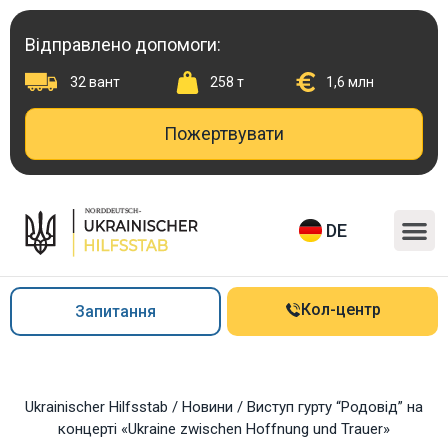
Перейти
до
Відправлено допомоги:
вмісту
32 вант
258 т
1,6 млн
Пожертвувати
M
DE
Кол-центр
Запитання
Ukrainischer Hilfsstab
/
Новини
/
Виступ гурту “Родовід” на
концерті «Ukraine zwischen Hoffnung und Trauer»