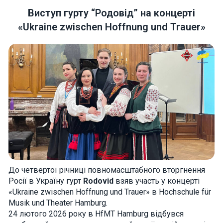
Виступ гурту “Родовід” на концерті
«Ukraine zwischen Hoffnung und Trauer»
Necessary
These
cookies are
not optional.
They are
needed for
the website
to function.
Statistics
In order for
До четвертої річниці повномасштабного вторгнення
us to
Росії в Україну гурт
Rodovid
взяв участь у концерті
improve the
website's
«Ukraine zwischen Hoffnung und Trauer» в Hochschule für
functionality
Musik und Theater Hamburg.
and
structure,
24 лютого 2026 року в HfMT Hamburg відбувся
based on