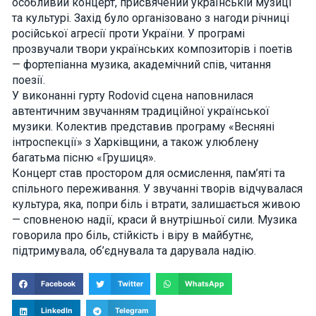
особливий концерт, присвячений українській музиці
how the
та культурі. Захід було організовано з нагоди річниці
website is
used.
російської агресії проти України. У програмі
прозвучали твори українських композиторів і поетів
— фортепіанна музика, академічний спів, читання
Experience
поезії.
In order for
У виконанні гурту Rodovid сцена наповнилася
our website
автентичним звучанням традиційної української
to perform
as well as
музики. Колектив представив програму «Весняні
possible
інтроспекції» з Харківщини, а також улюблену
during your
visit. If you
багатьма пісню «Грушиця».
refuse these
Концерт став простором для осмислення, пам’яті та
cookies,
спільного переживання. У звучанні творів відчувалася
some
functionality
культура, яка, попри біль і втрати, залишається живою
will
— сповненою надії, краси й внутрішньої сили. Музика
disappear
говорила про біль, стійкість і віру в майбутнє,
from the
website.
підтримувала, об’єднувала та дарувала надію.
Facebook
Twitter
WhatsApp
Marketing
By sharing
LinkedIn
Telegram
your