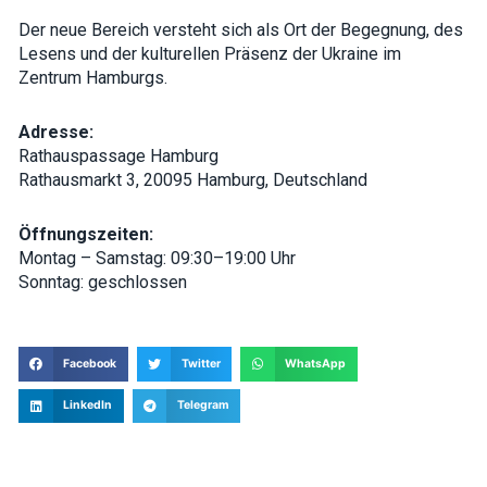
interests and
Der neue Bereich versteht sich als Ort der Begegnung, des
behavior as
you visit our
Lesens und der kulturellen Präsenz der Ukraine im
site, you
Zentrum Hamburgs.
increase the
chance of
seeing
Adresse:
personalized
content and
Rathauspassage Hamburg
offers.
Rathausmarkt 3, 20095 Hamburg, Deutschland
Öffnungszeiten:
Montag – Samstag: 09:30–19:00 Uhr
Sonntag: geschlossen
Facebook
Twitter
WhatsApp
LinkedIn
Telegram