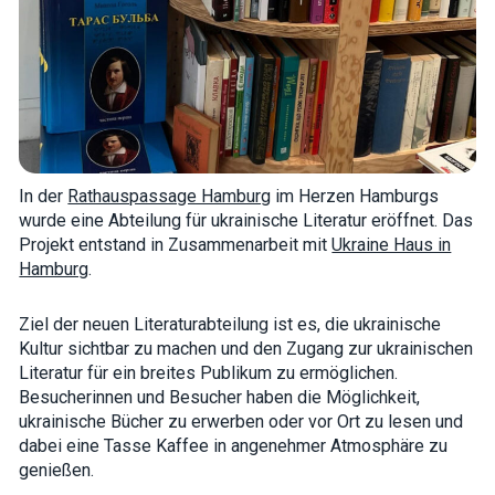
how the
website is
used.
Experience
In order for
our website
to perform
as well as
In der
Rathauspassage Hamburg
im Herzen Hamburgs
possible
wurde eine Abteilung für ukrainische Literatur eröffnet. Das
during your
visit. If you
Projekt entstand in Zusammenarbeit mit
Ukraine Haus in
refuse these
Hamburg
.
cookies,
some
functionality
Ziel der neuen Literaturabteilung ist es, die ukrainische
will
Kultur sichtbar zu machen und den Zugang zur ukrainischen
disappear
from the
Literatur für ein breites Publikum zu ermöglichen.
website.
Besucherinnen und Besucher haben die Möglichkeit,
ukrainische Bücher zu erwerben oder vor Ort zu lesen und
dabei eine Tasse Kaffee in angenehmer Atmosphäre zu
Marketing
genießen.
By sharing
your