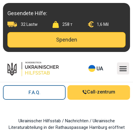
Skip
to
Gesendete Hilfe:
content
32 Lastw
258 т
1,6 Mil
Spenden
M
UA
Call-zentrum
F.A.Q.
Ukrainischer Hilfsstab
/
Nachrichten
/
Ukrainische
Literaturabteilung in der Rathauspassage Hamburg eröffnet