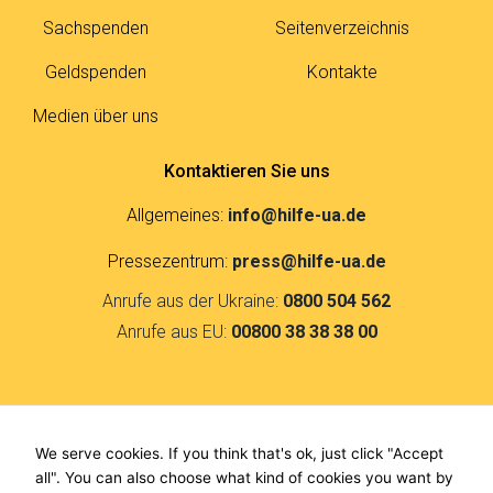
Sachspenden
Seitenverzeichnis
Geldspenden
Kontakte
Medien über uns
Kontaktieren Sie uns
Allgemeines:
info@hilfe-ua.de
Pressezentrum:
press@hilfe-ua.de
Anrufe aus der Ukraine:
0800 504 562
Anrufe aus EU:
00800 38 38 38 00
Kontakte
We serve cookies. If you think that's ok, just click "Accept
F
I
all". You can also choose what kind of cookies you want by
a
n