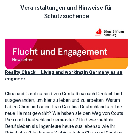
Veranstaltungen und Hinweise für
Schutzsuchende
Necessary
These
cookies are
not optional.
They are
needed for
the website
Reality Check – Living and working in Germany as an
to function.
engineer
Statistics
Chris und Carolina sind von Costa Rica nach Deutschland
In order for
ausgewandert, um hier zu leben und zu arbeiten. Warum
us to
haben Chris und seine Frau Carolina Deutschland als ihre
improve the
website's
neue Heimat gewählt? Wie haben sie den Weg von Costa
functionality
Rica nach Deutschland gemeistert? Und wie sieht ihr
and
Berufsleben als Ingenieure heute aus, ebenso wie ihr
structure,
based on
Privatleben? In diesem Webinar teilen Chris und Carolina