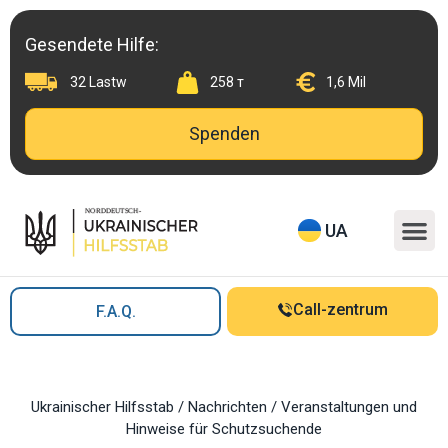
Skip
to
Gesendete Hilfe:
content
32 Lastw
258 т
1,6 Mil
Spenden
M
UA
Call-zentrum
F.A.Q.
Ukrainischer Hilfsstab
/
Nachrichten
/
Veranstaltungen und
Hinweise für Schutzsuchende