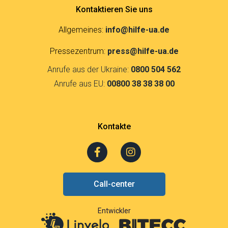
Kontaktieren Sie uns
Allgemeines:
info@hilfe-ua.de
Pressezentrum:
press@hilfe-ua.de
Anrufe aus der Ukraine:
0800 504 562
Anrufe aus EU:
00800 38 38 38 00
Kontakte
F
I
a
n
c
s
e
t
Call-center
b
a
o
g
o
r
Entwickler
k
a
-
m