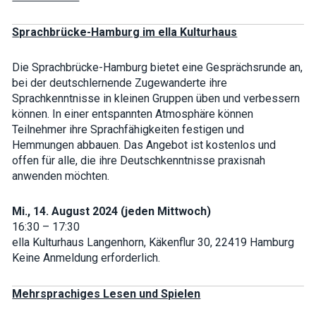
interests and
behavior as
Sprachbrücke-Hamburg im ella Kulturhaus
you visit our
site, you
increase the
chance of
Die Sprachbrücke-Hamburg bietet eine Gesprächsrunde an,
seeing
bei der deutschlernende Zugewanderte ihre
personalized
Sprachkenntnisse in kleinen Gruppen üben und verbessern
content and
offers.
können. In einer entspannten Atmosphäre können
Teilnehmer ihre Sprachfähigkeiten festigen und
Hemmungen abbauen. Das Angebot ist kostenlos und
offen für alle, die ihre Deutschkenntnisse praxisnah
anwenden möchten.
Mi., 14. August 2024 (jeden Mittwoch)
16:30 – 17:30
ella Kulturhaus Langenhorn, Käkenflur 30, 22419 Hamburg
Keine Anmeldung erforderlich.
Mehrsprachiges Lesen und Spielen