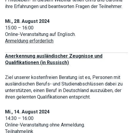
how the
ihre Erfahrungen und beantworten Fragen der Teilnehmer.
website is
used.
Mi., 28. August 2024
15:00 – 16:00
Experience
Online-Veranstaltung auf Englisch.
In order for
Anmeldung erforderlich
our website
to perform
as well as
Anerkennung ausländischer Zeugnisse und
possible
during your
Qualifikationen (in Russisch)
visit. If you
refuse these
cookies,
Ziel unserer kostenfreien Beratung ist es, Personen mit
some
ausländischen Berufs- und Studienabschlüssen dabei zu
functionality
will
unterstützen, einen Beruf in Deutschland auszuüben, der
disappear
ihren gelernten Qualifikationen entspricht.
from the
website.
Mi., 14. August 2024
14:30 – 16:00
Marketing
Online-Veranstaltung ohne Anmeldung.
By sharing
Teilnahmelink
your