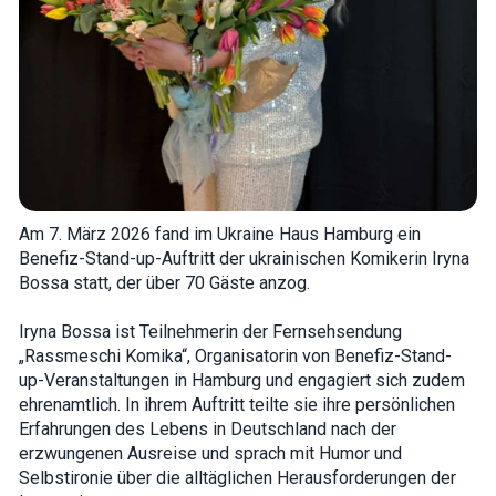
how the
website is
used.
Experience
In order for
our website
to perform
as well as
possible
during your
Am 7. März 2026 fand im Ukraine Haus Hamburg ein
visit. If you
Benefiz-Stand-up-Auftritt der ukrainischen Komikerin Iryna
refuse these
cookies,
Bossa statt, der über 70 Gäste anzog.
some
functionality
Iryna Bossa ist Teilnehmerin der Fernsehsendung
will
disappear
„Rassmeschi Komika“, Organisatorin von Benefiz-Stand-
from the
up-
Veranstaltungen in Hamburg und engagiert sich zudem
website.
ehrenamtlich. In ihrem Auftritt teilte sie ihre persönlichen
Erfahrungen des Lebens in Deutschland nach der
erzwungenen Ausreise und sprach mit Humor und
Marketing
By sharing
Selbstironie über die alltäglichen Herausforderungen der
your