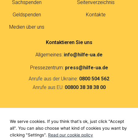
Sachspenden
Seitenverzeichnis
Geldspenden
Kontakte
Medien über uns
Kontaktieren Sie uns
Allgemeines:
info@hilfe-ua.de
Pressezentrum:
press@hilfe-ua.de
Anrufe aus der Ukraine:
0800 504 562
Anrufe aus EU:
00800 38 38 38 00
Kontakte
We serve cookies. If you think that's ok, just click "Accept
F
I
all". You can also choose what kind of cookies you want by
a
n
clicking "Settings".
Read our cookie policy
c
s