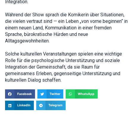
Integration.
interests and
behavior as
you visit our
Während der Show sprach die Komikerin über Situationen,
site, you
die vielen vertraut sind — ein Leben „von vorne beginnen“ in
increase the
einem neuen Land, Kommunikation in einer fremden
chance of
seeing
Sprache, bürokratische Hürden und neue
personalized
Alltagsgewohnheiten.
content and
offers.
Solche kulturellen Veranstaltungen spielen eine wichtige
Rolle für die psychologische Unterstützung und soziale
Integration der Gemeinschaft, da sie Raum für
gemeinsames Erleben, gegenseitige Unterstützung und
kulturellen Dialog schaffen.
Facebook
Twitter
WhatsApp
LinkedIn
Telegram