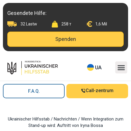
Skip
to
Gesendete Hilfe:
content
32 Lastw
258 т
1,6 Mil
Spenden
M
UA
Call-zentrum
F.A.Q.
Ukrainischer Hilfsstab
/
Nachrichten
/
Wenn Integration zum
Stand-up wird: Auftritt von Iryna Bossa