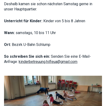
interests and
Deshalb kamen sie schon nächsten Samstag gerne in
behavior as
unser Hauptquartier.
you visit our
site, you
increase the
Unterricht für Kinder:
Kinder von 5 bis 8 Jahren
chance of
seeing
personalized
Wann:
samstags, 10 bis 11 Uhr
content and
offers.
Ort:
Bezirk U-Bahn Schlump
So schreiben Sie sich ein:
Senden Sie eine E-Mail-
Anfrage:
kinderbetreuung.hilfeua@gmail.com