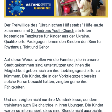
how the
website is
used.
Der Freiwillige des “Ukrainischen Hilfsstabs”
Hilfe-ua.de
Experience
zusammen mit
St. Andreas Youth Church
starteten
In order for
our website
kostenlose Tanzkurse für
Kinder
aus der Ukraine.
to perform
Qualifizierte Pädagogen lernen den Kindern den Sinn für
as well as
Rhythmus, Takt und Gehör.
possible
during your
visit. If you
refuse these
Auf diese Weise wollen wir die Familien, die in unsere
cookies,
Stadt gekommen sind, unterstützen und ihnen die
some
Möglichkeit geben, sich um ihre Lieblingsgeschäfte zu
functionality
will
kümmern. Die Kinder, die in der Vorkriegszeit bereits
disappear
solche Kurse besucht hatten, zeigten gerne ihre
from the
Fähigkeiten.
website.
Und sie zeigten nicht nur ihre Meisterklasse, sondern
Marketing
trainierten auch Gleichaltrige in ihren Übungen. Die Kinder
By sharing
waren so interessiert, dass eine Stunde nicht ausreichte.
your