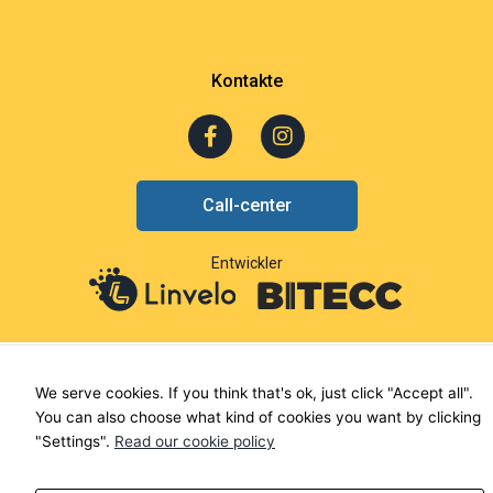
Kontakte
F
I
a
n
c
s
e
t
Call-center
b
a
o
g
o
r
Entwickler
k
a
-
m
f
We serve cookies. If you think that's ok, just click "Accept all".
You can also choose what kind of cookies you want by clicking
"Settings".
Read our cookie policy