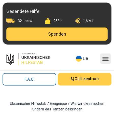
Skip
to
Gesendete Hilfe:
content
32 Lastw
258 т
1,6 Mil
Spenden
M
UA
Call-zentrum
F.A.Q.
Ukrainischer Hilfsstab
/
Ereignisse
/
Wie wir ukrainischen
Kindern das Tanzen beibringen