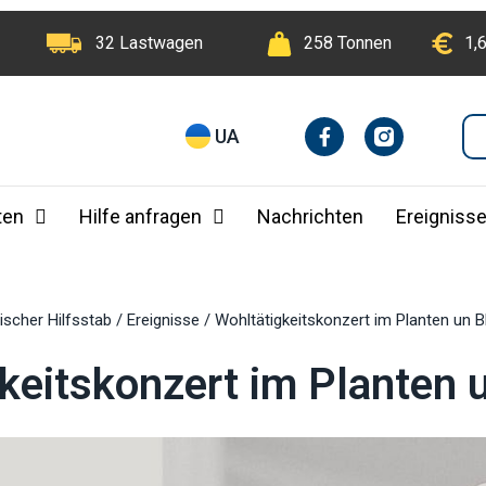
32 Lastwagen
258 Tonnen
1,
F
I
UA
a
n
c
e
b
ten
Hilfe anfragen
Nachrichten
Ereigniss
o
o
k
-
f
ischer Hilfsstab
/
Ereignisse
/
Wohltätigkeitskonzert im Planten un 
keitskonzert im Planten