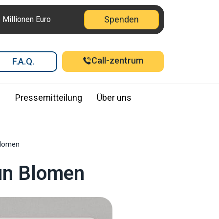
Spenden
6 Millionen Euro
Call-zentrum
F.A.Q.
e
Pressemitteilung
Über uns
Blomen
 un Blomen