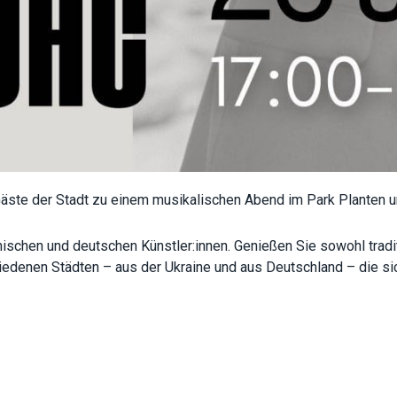
functionality
will
disappear
from the
website.
Marketing
By sharing
your
interests
 Gäste der Stadt zu einem musikalischen Abend im Park Planten 
and
behavior as
you visit our
schen und deutschen Künstler:innen. Genießen Sie sowohl tradit
site, you
chiedenen Städten – aus der Ukraine und aus Deutschland – die s
increase the
chance of
seeing
personalized
content and
offers.