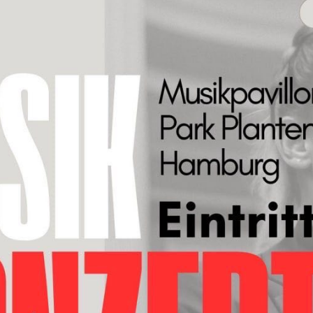
Necessary
These
cookies are
not
optional.
They are
needed for
the website
to function.
Statistics
In order for
us to