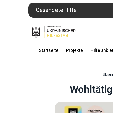
Skip
to
Gesendete Hilfe:
content
Startseite
Projekte
Hilfe anbie
Ukrain
Wohltätig