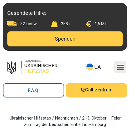
Skip
to
Gesendete Hilfe:
content
32 Lastw
258 т
1,6 Mil
Spenden
M
UA
Call-zentrum
F.A.Q.
Ukrainischer Hilfsstab
/
Nachrichten
/
2.-3. Oktober – Feier
zum Tag der Deutschen Einheit in Hamburg