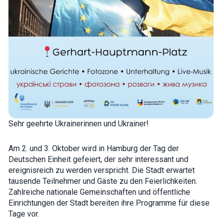
how the
website is
used.
Experience
In order for
our website
to perform
as well as
possible
during your
visit. If you
refuse these
Sehr geehrte Ukrainerinnen und Ukrainer!
cookies,
some
functionality
Am 2. und 3. Oktober wird in Hamburg der Tag der
will
disappear
Deutschen Einheit gefeiert, der sehr interessant und
from the
ereignisreich zu werden verspricht. Die Stadt erwartet
website.
tausende Teilnehmer und Gäste zu den Feierlichkeiten.
Zahlreiche nationale Gemeinschaften und öffentliche
Einrichtungen der Stadt bereiten ihre Programme für diese
Marketing
By sharing
Tage vor.
your