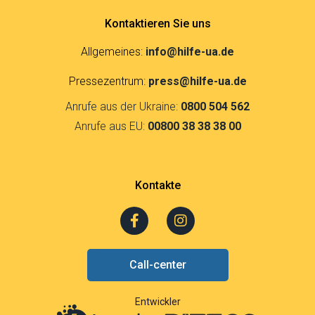
Kontaktieren Sie uns
Allgemeines:
info@hilfe-ua.de
Pressezentrum:
press@hilfe-ua.de
Anrufe aus der Ukraine:
0800 504 562
Anrufe aus EU:
00800 38 38 38 00
Kontakte
F
I
a
n
c
s
e
t
Call-center
b
a
o
g
o
r
Entwickler
k
a