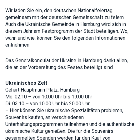
interests and
behavior as
Wir laden Sie ein, den deutschen Nationalfeiertag
you visit our
gemeinsam mit der deutschen Gemeinschaft zu feiern.
site, you
Auch die Ukrainische Gemeinde in Hamburg wird sich in
increase the
chance of
diesem Jahr am Festprogramm der Stadt beteiligen. Wo,
seeing
wann und wie, können Sie den folgenden Informationen
personalized
content and
entnehmen
offers.
Das Generalkonsulat der Ukraine in Hamburg dankt allen,
die an der Vorbereitung des Festes beteiligt sind.
Ukrainisches Zelt
Gehart Hauptmann Platz, Hamburg
Mo. 02.10 – von 10:00 Uhr bis 19:00 Uhr
Di. 03.10 – von 10:00 Uhr bis 20:00 Uhr
– Hier können Sie ukrainische Spezialitäten probieren,
Souvenirs kaufen, an verschiedenen
Unterhaltungsprogrammen teilnehmen und die authentische
ukrainische Kultur genießen. Die für die Souvenirs
gesammelten Spenden werden für den Kauf von