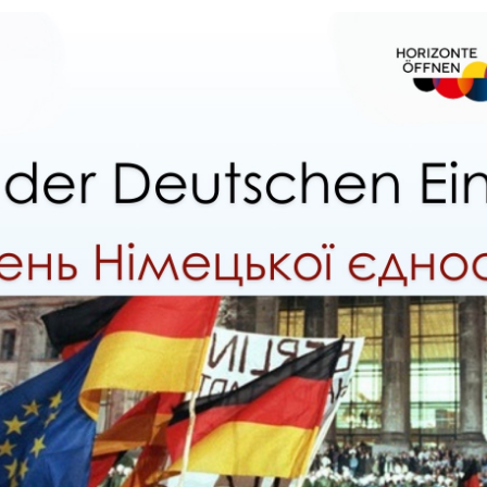
Necessary
These
cookies are
not
optional.
They are
needed for
the website
to function.
Statistics
In order for
us to