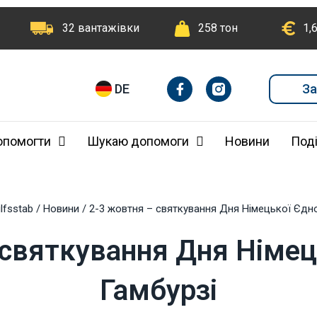
32 вантажівки
258 тон
1,
F
I
За
DE
a
n
c
e
b
опомогти
Шукаю допомоги
Новини
Поді
o
o
k
-
f
ilfsstab
/
Новини
/
2-3 жовтня – святкування Дня Німецької Єдно
 святкування Дня Німець
Гамбурзі