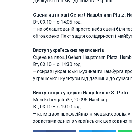
Дискусія на тему “Допомога Україні”
Сцена на площі Gehart Hauptmann Platz, 
Вт, 03.10 – о 14:05 год.
– на облаштованій просто неба сцені біля те
обговорено Пакт задля солідарності і майбут
Виступ українських музикантів
Сцена на площі Gehart Hauptmann Platz, Hamb
Вт, 03.10 – о 14:30 год.
– яскраві українські музиканти Гамбурга пр
української культури від давнини до сучасно
Виступ хорів у церкві Hauptkirche St.Petri
Mönckebergstraße, 20095 Hamburg
Вт, 03.10 – о 19:00 год.
– крім двох професійних німецьких хорів, у
хористами однієї з українських церковних пі