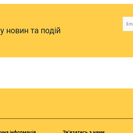
у новин та подій
чна інформація
Зв'язатись з нами