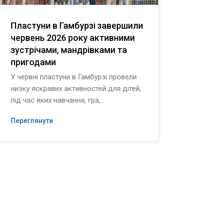
Пластуни в Гамбурзі завершили
Конц
червень 2026 року активними
Гамб
зустрічами, мандрівками та
лока
пригодами
20 че
відбу
У червні пластуни в Гамбурзі провели
конце
низку яскравих активностей для дітей,
війсь
під час яких навчання, гра,...
Переглянути
Перег