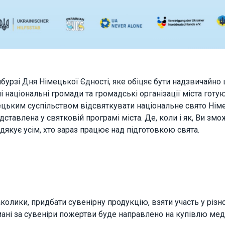
functionality
will
disappear
from the
website.
Marketing
бурзі Дня Німецької Єдності, яке обіцяє бути надзвичайно ц
By sharing
ні національні громади та громадські організації міста готу
your
interests
ецьким суспільством відсвяткувати національне свято Німе
and
ставлена у святковій програмі міста. Де, коли і як, Ви змо
behavior as
дякує усім, хто зараз працює над підготовкою свята.
you visit our
site, you
increase the
chance of
seeing
personalized
content and
offers.
колики, придбати сувенірну продукцію, взяти участь у різн
ні за сувеніри пожертви буде направлено на купівлю меди