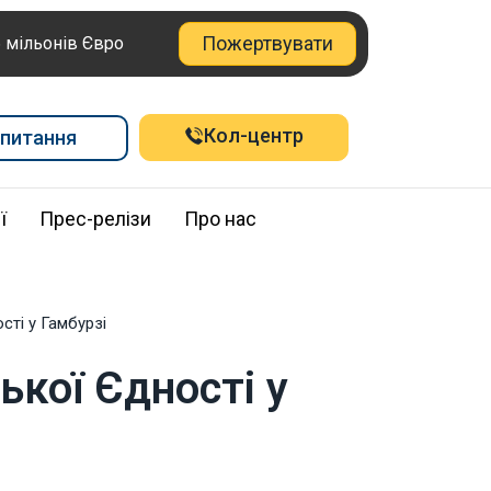
Пожертвувати
6 мільонів Євро
Кол-центр
питання
ї
Прес-релізи
Про нас
сті у Гамбурзі
кої Єдності у