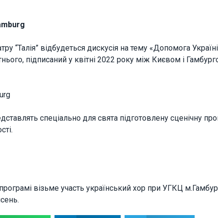
Hamburg
атру “Талія” відбудеться дискусія на тему «Допомога Україні
нього, підписаний у квітні 2022 року між Києвом і Гамбург
urg
едставлять спеціально для свята підготовлену сценічну про
сті.
 програмі візьме участь український хор при УГКЦ м.Гамбур
сень.