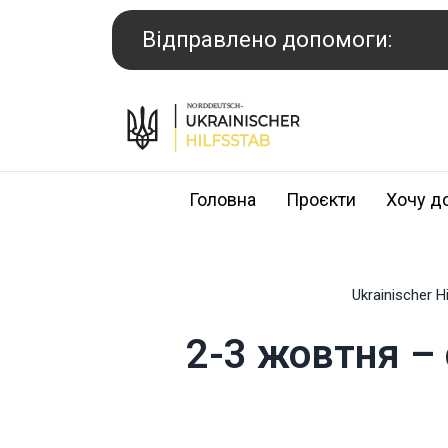
Перейти
до
Відправлено допомоги:
вмісту
Головна
Проєкти
Хочу д
Ukrainischer H
2-3 жовтня –