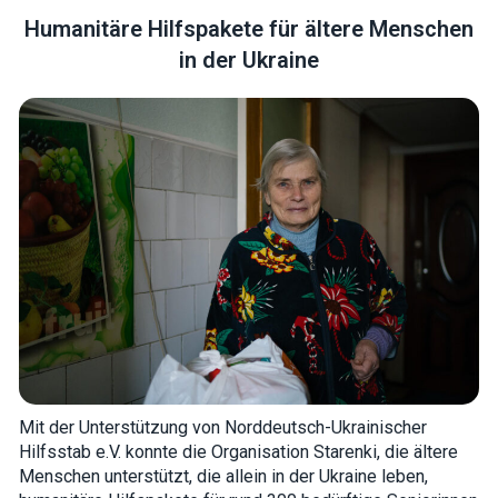
Humanitäre Hilfspakete für ältere Menschen
in der Ukraine
Necessary
These
cookies are
not optional.
They are
needed for
the website
to function.
Statistics
In order for
us to
improve the
website's
Mit der Unterstützung von Norddeutsch-Ukrainischer
functionality
Hilfsstab e.V. konnte die Organisation Starenki, die ältere
and
Menschen unterstützt, die allein in der Ukraine leben,
structure,
based on