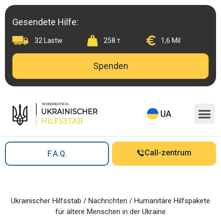
Skip
to
Gesendete Hilfe:
content
32 Lastw
258 т
1,6 Mil
Spenden
M
UA
Call-zentrum
F.A.Q.
Ukrainischer Hilfsstab
/
Nachrichten
/
Humanitäre Hilfspakete
für ältere Menschen in der Ukraine