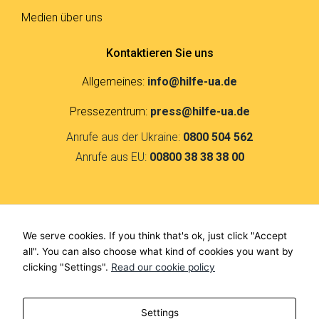
Medien über uns
Kontaktieren Sie uns
Allgemeines:
info@hilfe-ua.de
Pressezentrum:
press@hilfe-ua.de
Anrufe aus der Ukraine:
0800 504 562
Anrufe aus EU:
00800 38 38 38 00
Kontakte
We serve cookies. If you think that's ok, just click "Accept
F
I
all". You can also choose what kind of cookies you want by
a
n
clicking "Settings".
Read our cookie policy
c
s
e
t
Call-center
b
a
Settings
o
g