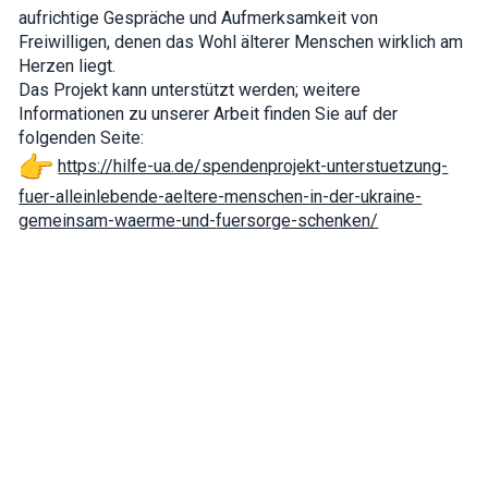
interests and
aufrichtige Gespräche und Aufmerksamkeit von
behavior as
Freiwilligen, denen das Wohl älterer Menschen wirklich am
you visit our
Herzen liegt.
site, you
increase the
Das Projekt kann unterstützt werden; weitere
chance of
Informationen zu unserer Arbeit finden Sie auf der
seeing
folgenden Seite:
personalized
content and
https://hilfe-ua.de/
spendenprojekt-unterstuetzung-
offers.
fuer-alleinlebende-aeltere-
menschen-in-der-ukraine-
gemeinsam-waerme-und-
fuersorge-schenken/