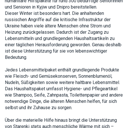
humanitäre Hilfspakete für rund 300 bedürftige Seniorinnen
how the
und Senioren in Kyjiw und Dnipro bereitstellen.
website is
used.
Dieser Winter ist besonders hart. Die anhaltenden
russischen Angriffe auf die kritische Infrastruktur der
Ukraine haben viele ältere Menschen ohne Strom und
Experience
Heizung zurückgelassen. Dadurch ist der Zugang zu
In order for
Lebensmitteln und grundlegenden Haushaltsartikeln zu
our website
einer täglichen Herausforderung geworden. Genau deshalb
to perform
as well as
ist diese Unterstützung für sie von lebenswichtiger
possible
Bedeutung.
during your
visit. If you
refuse these
Jedes Lebensmittelpaket enthält grundlegende Produkte
cookies,
wie Fleisch- und Gemüsekonserven, Sonnenblumenöl,
some
functionality
Nudeln, Süßigkeiten sowie weitere haltbare Lebensmittel.
will
Das Haushaltspaket umfasst Hygiene- und Pflegeartikel
disappear
wie Shampoo, Seife, Zahnpasta, Toilettenpapier und andere
from the
website.
notwendige Dinge, die älteren Menschen helfen, für sich
selbst und ihr Zuhause zu sorgen.
Marketing
Über die materielle Hilfe hinaus bringt die Unterstützung
By sharing
von Starenki stets auch menschliche Wärme mit sich –
your