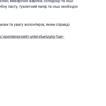
олію, макаронні вироби, солодощі та інші
ну пасту, туалетний папір та інші необхідні
мови та увагу волонтерів, яким справді
e/
spendenprojekt-unterstuetzung-
fuer-