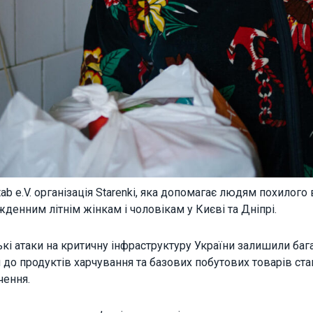
improve the
website's
functionality
and
structure,
based on
how the
website is
used.
Experience
In order for
our website
tab e.V. організація Starenki, яка допомагає людям похилого 
to perform
денним літнім жінкам і чоловікам у Києві та Дніпрі.
as well as
possible
during your
кі атаки на критичну інфраструктуру України залишили баг
visit. If you
п до продуктів харчування та базових побутових товарів с
refuse
чення.
these
cookies,
some