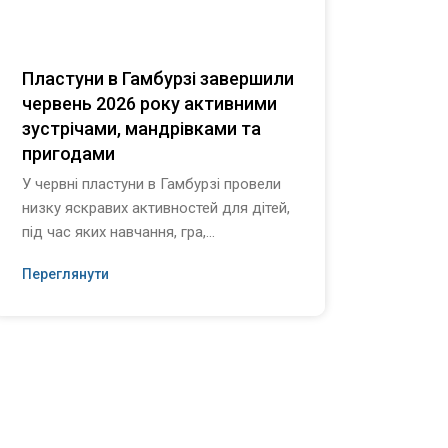
Пластуни в Гамбурзі завершили
Конц
червень 2026 року активними
Гамб
зустрічами, мандрівками та
лока
пригодами
20 че
відбу
У червні пластуни в Гамбурзі провели
конце
низку яскравих активностей для дітей,
війсь
під час яких навчання, гра,...
Переглянути
Перег