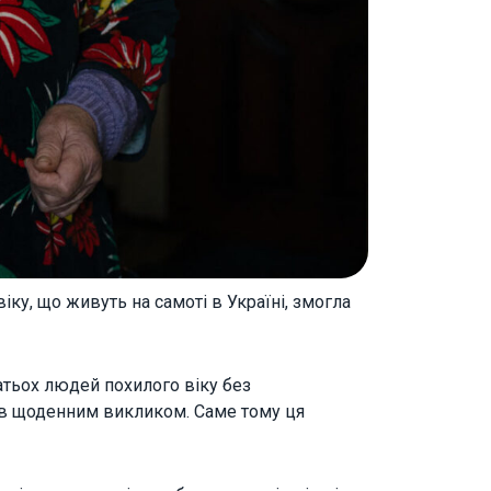
віку, що живуть на самоті в Україні, змогла
атьох людей похилого віку без
тав щоденним викликом. Саме тому ця