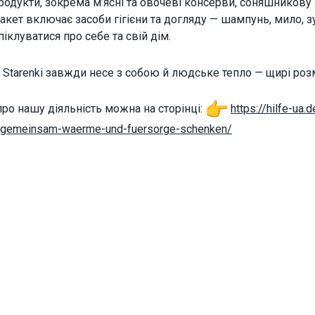
одукти, зокрема м’ясні та овочеві консерви, соняшникову 
functionality
кет включає засоби гігієни та догляду — шампунь, мило, зуб
will
disappear
іклуватися про себе та свій дім.
from the
website.
 Starenki завжди несе з собою й людське тепло — щирі роз
Marketing
про нашу діяльність можна на сторінці:
https://hilfe-ua.d
By sharing
gemeinsam-waerme-und-
fuersorge-schenken/
your
interests
and
behavior as
you visit our
site, you
increase the
chance of
seeing
personalized
content and
offers.