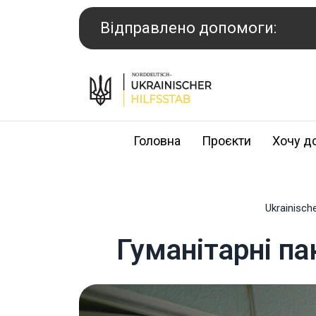
Перейти
до
Відправлено допомоги:
вмісту
Головна
Проєкти
Хочу д
Ukrainische
Гуманітарні па