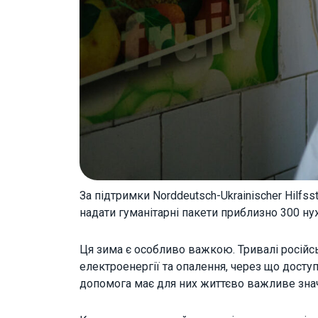
За підтримки Norddeutsch-Ukrainischer Hilfss
надати гуманітарні пакети приблизно 300 нуж
Ця зима є особливо важкою. Тривалі російсь
електроенергії та опалення, через що досту
допомога має для них життєво важливе зна