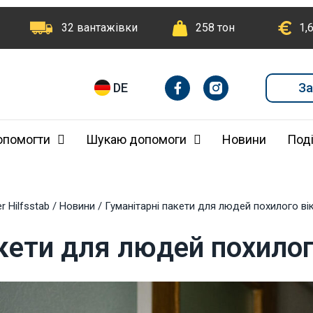
32 вантажівки
258 тон
1,
F
I
За
DE
a
n
c
e
b
опомогти
Шукаю допомоги
Новини
Поді
o
o
k
-
f
r Hilfsstab
/
Новини
/
Гуманітарні пакети для людей похилого вік
кети для людей похилого