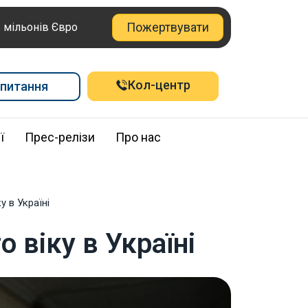
Пожертвувати
6 мільонів Євро
Кол-центр
питання
ї
Прес-релізи
Про нас
у в Україні
 віку в Україні