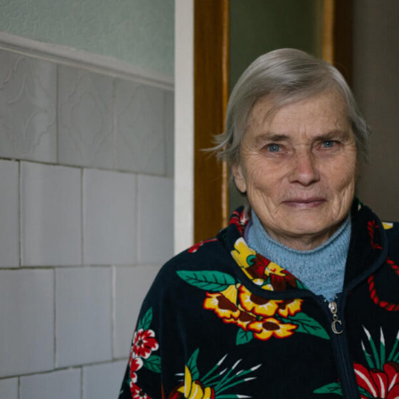
Necessary
These
cookies are
not
optional.
They are
needed for
the website
to function.
Statistics
In order for
us to