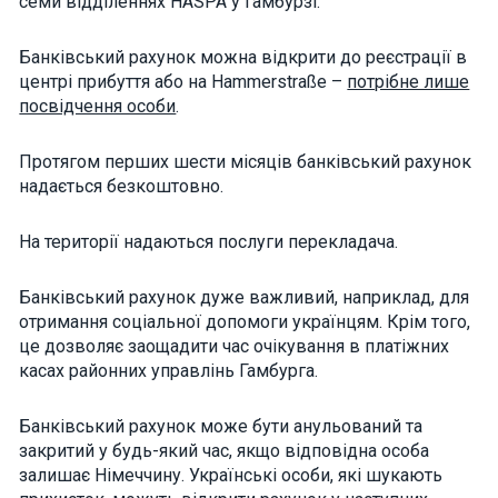
семи відділеннях HASPA у Гамбурзі.
how the
website is
used.
Банківський рахунок можна відкрити до реєстрації в
центрі прибуття або на Hammerstraße –
потрібне лише
посвідчення особи
.
Experience
In order for
our website
Протягом перших шести місяців банківський рахунок
to perform
надається безкоштовно.
as well as
possible
during your
На території надаються послуги перекладача.
visit. If you
refuse these
cookies,
Банківський рахунок дуже важливий, наприклад, для
some
functionality
отримання соціальної
допомоги українцям
. Крім того,
will
це дозволяє заощадити час очікування в платіжних
disappear
from the
касах районних управлінь Гамбурга.
website.
Банківський рахунок може бути анульований та
закритий у будь-який час, якщо відповідна особа
Marketing
залишає Німеччину. Українські особи, які шукають
By sharing
your