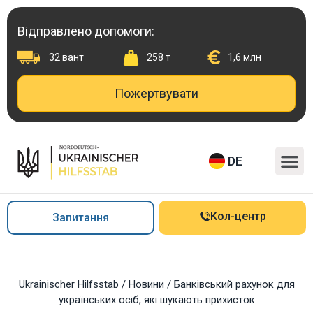
Перейти
до
Відправлено допомоги:
вмісту
32 вант
258 т
1,6 млн
Пожертвувати
M
DE
Кол-центр
Запитання
Ukrainischer Hilfsstab
/
Новини
/
Банківський рахунок для
українських осіб, які шукають прихисток