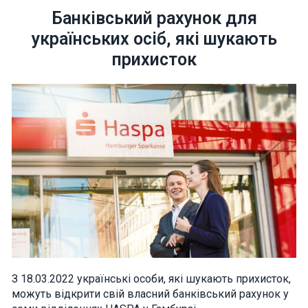
Банківський рахунок для
українських осіб, які шукають
прихисток
Necessary
These
cookies are
not optional.
They are
needed for
the website
to function.
Statistics
In order for
us to
improve the
website's
functionality
З 18.03.2022 українські особи, які шукають прихисток,
and
можуть відкрити свій власний банківський рахунок у
structure,
based on