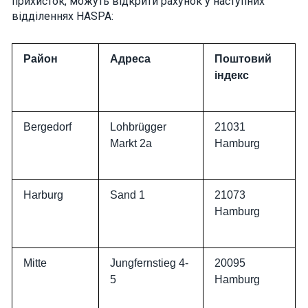
прихисток, можуть відкрити рахунок у наступних
interests and
відділеннях HASPA:
behavior as
you visit our
site, you
increase the
Район
Адреса
Поштовий
chance of
seeing
індекс
personalized
content and
offers.
Bergedorf
Lohbrügger
21031
Markt 2a
Hamburg
Harburg
Sand 1
21073
Hamburg
Mitte
Jungfernstieg 4-
20095
5
Hamburg