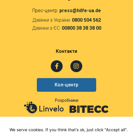
Прес-центр:
press@hilfe-ua.de
Дзвінки з України:
0800 504 562
Дзвінки з ЄС:
00800 38 38 38 00
Контакти
F
I
a
n
c
s
e
t
Кол-центр
b
a
o
g
o
r
Розробники
k
a
-
m
f
We serve cookies. If you think that's ok, just click "Accept all".