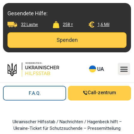
Skip
to
Gesendete Hilfe:
content
32 Lastw
258 т
1,6 Mil
Spenden
M
UA
Call-zentrum
F.A.Q.
Ukrainischer Hilfsstab
/
Nachrichten
/
Hagenbeck hilft –
Ukraine-Ticket für Schutzsuchende – Pressemitteilung