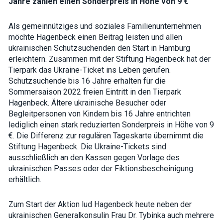
Jahre zahlen einen Sonderpreis in Höhe von 9 €
how the
website is
used.
Als gemeinnütziges und soziales Familienunternehmen
möchte Hagenbeck einen Beitrag leisten und allen
ukrainischen Schutzsuchenden den Start in Hamburg
Experience
erleichtern. Zusammen mit der Stiftung Hagenbeck hat der
In order for
Tierpark das Ukraine-Ticket ins Leben gerufen.
our website
to perform
Schutzsuchende bis 16 Jahre erhalten für die
as well as
Sommersaison 2022
freien Eintritt in den Tierpark
possible
during your
Hagenbeck
. Ältere ukrainische Besucher oder
visit. If you
Begleitpersonen von Kindern bis 16 Jahre entrichten
refuse these
lediglich einen stark reduzierten Sonderpreis in Höhe von 9
cookies,
some
€. Die Differenz zur regulären Tageskarte übernimmt die
functionality
Stiftung Hagenbeck. Die Ukraine-Tickets sind
will
ausschließlich an den Kassen gegen Vorlage des
disappear
from the
ukrainischen Passes oder der Fiktionsbescheinigung
website.
erhältlich.
Zum Start der Aktion lud Hagenbeck heute neben der
Marketing
By sharing
ukrainischen Generalkonsulin Frau Dr. Tybinka auch mehrere
your