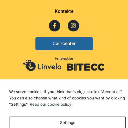
Kontakte
F
I
a
n
c
s
e
t
Call-center
b
a
o
g
o
r
Entwickler
k
a
-
m
f
We serve cookies. If you think that's ok, just click "Accept all".
You can also choose what kind of cookies you want by clicking
"Settings".
Read our cookie policy
Settings