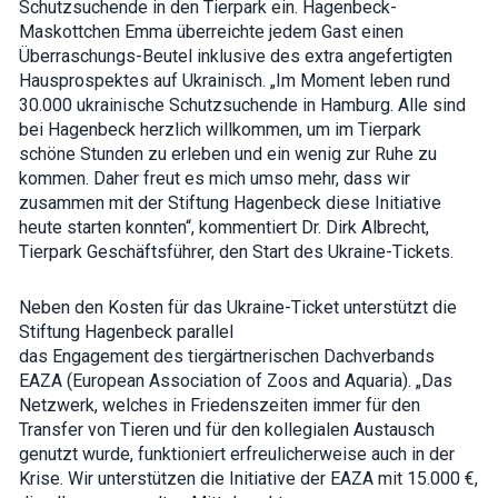
Schutzsuchende in den Tierpark ein. Hagenbeck-
interests and
Maskottchen Emma überreichte jedem Gast einen
behavior as
you visit our
Überraschungs-Beutel inklusive des extra angefertigten
site, you
Hausprospektes auf Ukrainisch. „Im Moment leben rund
increase the
30.000 ukrainische Schutzsuchende in Hamburg. Alle sind
chance of
seeing
bei Hagenbeck herzlich willkommen, um im Tierpark
personalized
schöne Stunden zu erleben und ein wenig zur Ruhe zu
content and
offers.
kommen. Daher freut es mich umso mehr, dass wir
zusammen mit der Stiftung Hagenbeck diese Initiative
heute starten konnten“, kommentiert Dr. Dirk Albrecht,
Tierpark Geschäftsführer, den Start des Ukraine-Tickets.
Neben den Kosten für das Ukraine-Ticket unterstützt die
Stiftung Hagenbeck parallel
das Engagement des tiergärtnerischen Dachverbands
EAZA (European Association of Zoos and Aquaria). „Das
Netzwerk, welches in Friedenszeiten immer für den
Transfer von Tieren und für den kollegialen Austausch
genutzt wurde, funktioniert erfreulicherweise auch in der
Krise. Wir unterstützen die Initiative der EAZA mit 15.000 €,