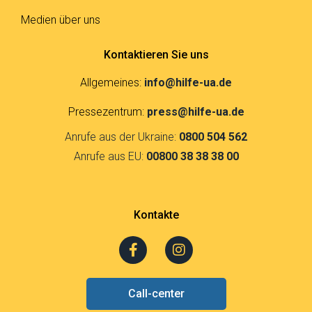
Medien über uns
Kontaktieren Sie uns
Allgemeines:
info@hilfe-ua.de
Pressezentrum:
press@hilfe-ua.de
Anrufe aus der Ukraine:
0800 504 562
Anrufe aus EU:
00800 38 38 38 00
Kontakte
F
I
a
n
c
s
e
t
Call-center
b
a
o
g