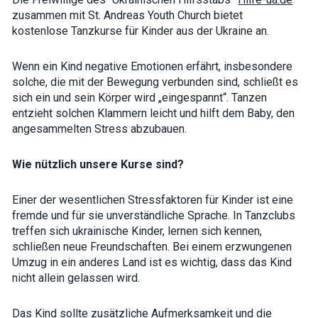
how the
zusammen mit
St. Andreas Youth Church
bietet
website is
kostenlose
Tanzkurse für Kinder
aus der Ukraine an.
used.
Wenn ein Kind negative Emotionen erfährt, insbesondere
Experience
solche, die mit der Bewegung verbunden sind, schließt es
In order for
sich ein und sein Körper wird „eingespannt“. Tanzen
our website
to perform
entzieht solchen Klammern leicht und hilft dem Baby, den
as well as
angesammelten Stress abzubauen.
possible
during your
visit. If you
Wie nützlich unsere Kurse sind?
refuse these
cookies,
some
Einer der wesentlichen Stressfaktoren für
Kinder
ist eine
functionality
will
fremde und für sie unverständliche Sprache. In Tanzclubs
disappear
treffen sich ukrainische Kinder, lernen sich kennen,
from the
schließen neue Freundschaften. Bei einem erzwungenen
website.
Umzug in ein anderes Land ist es wichtig, dass das Kind
nicht allein gelassen wird.
Marketing
By sharing
Das Kind sollte zusätzliche Aufmerksamkeit und die
your