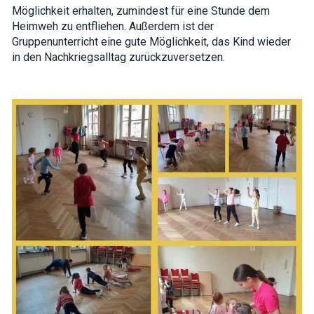
interests and
Möglichkeit erhalten, zumindest für eine Stunde dem
behavior as
Heimweh zu entfliehen. Außerdem ist der
you visit our
Gruppenunterricht eine gute Möglichkeit, das Kind wieder
site, you
increase the
in den Nachkriegsalltag zurückzuversetzen.
chance of
seeing
personalized
content and
offers.