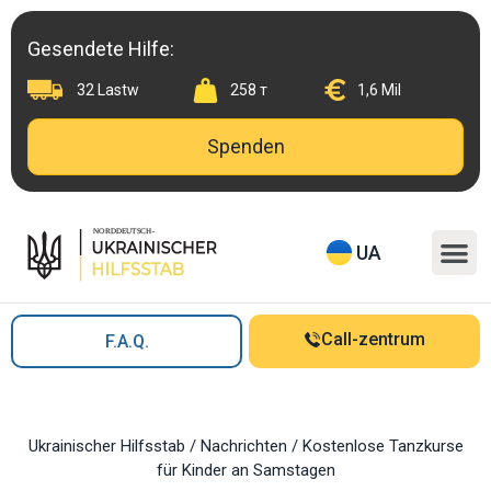
Skip
to
Gesendete Hilfe:
content
32 Lastw
258 т
1,6 Mil
Spenden
M
UA
Call-zentrum
F.A.Q.
Ukrainischer Hilfsstab
/
Nachrichten
/
Kostenlose Tanzkurse
für Kinder an Samstagen