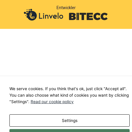
o
r
Entwickler
k
a
-
m
f
We serve cookies. If you think that's ok, just click "Accept all".
You can also choose what kind of cookies you want by clicking
"Settings".
Read our cookie policy
Settings